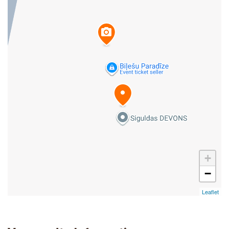
+
−
Leaflet