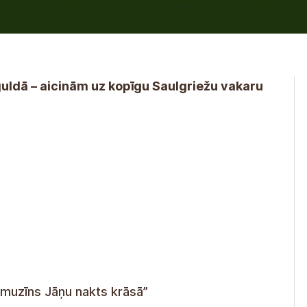
uldā – aicinām uz kopīgu Saulgriežu vakaru
Limuzīns Jāņu nakts krāsā”