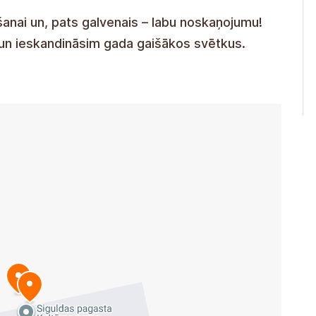
anai un, pats galvenais – labu noskaņojumu!
 un ieskandināsim gada gaišākos svētkus.