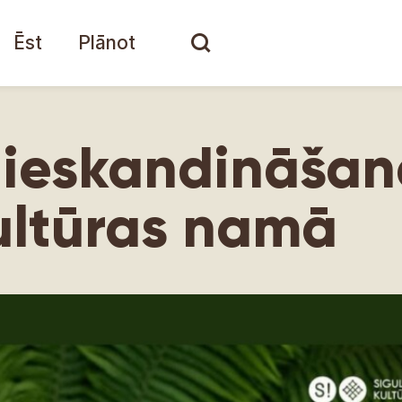
Ēst
Plānot
 ieskandināšan
ultūras namā