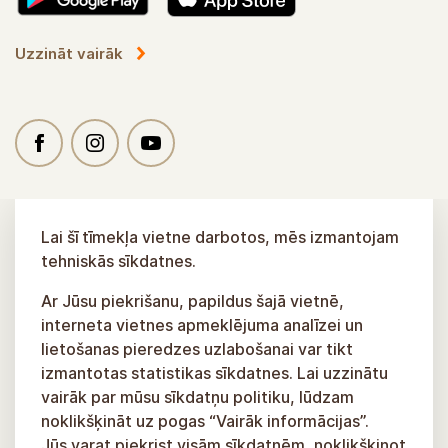
Uzzināt vairāk
Lai šī tīmekļa vietne darbotos, mēs izmantojam
tehniskās sīkdatnes.
Ar Jūsu piekrišanu, papildus šajā vietnē,
interneta vietnes apmeklējuma analīzei un
lietošanas pieredzes uzlabošanai var tikt
izmantotas statistikas sīkdatnes. Lai uzzinātu
vairāk par mūsu sīkdatņu politiku, lūdzam
noklikšķināt uz pogas “Vairāk informācijas”.
Jūs varat piekrist visām sīkdatnēm, noklikšķinot