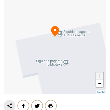
+
−
Leaflet