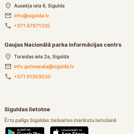
Ausekļa iela 6, Sigulda
info@sigulda.lv
+371 67971335
Gaujas Nacionālā parka informācijas centrs
Turaidas iela 2a, Sigulda
info.gutmanala@sigulda.lv
+371 61303030
Siguldas lietotne
Ērts palīgs Siguldas tiešsaites maršrutu lietošanā