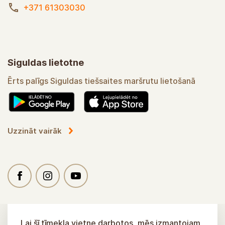
+371 61303030
Siguldas lietotne
Ērts palīgs Siguldas tiešsaites maršrutu lietošanā
Uzzināt vairāk
Lai šī tīmekļa vietne darbotos, mēs izmantojam