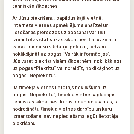
tehniskās sīkdatnes.
Ar Jūsu piekrišanu, papildus šajā vietnē,
interneta vietnes apmeklējuma analīzei un
lietošanas pieredzes uzlabošanai var tikt
izmantotas statistikas sīkdatnes. Lai uzzinātu
vairāk par mūsu sīkdatņu politiku, lūdzam
noklikšķināt uz pogas “Vairāk informācijas”.
Jūs varat piekrist visām sīkdatnēm, noklikšķinot
uz pogas “Piekrītu” vai noraidīt, noklikšķinot uz
pogas “Nepiekrītu”.
Ja tīmekļa vietnes lietotājs noklikšķina uz
pogas “Nepiekrītu”, tīmekļa vietnē saglabājas
tehniskās sīkdatnes, kuras ir nepieciešamas, lai
nodrošinātu tīmekļa vietnes darbību un kuru
izmantošanai nav nepieciešams iegūt lietotāja
piekrišanu.