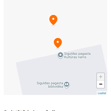
+
−
Leaflet