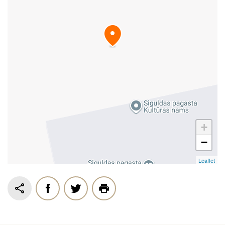
+
−
Leaflet