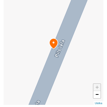
+
−
Ulotka