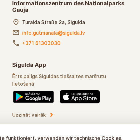
Informationszentrum des Nationalparks
Gauja
Turaida Straße 2a, Sigulda
info.gutmanala@sigulda.lv
+371 61303030
Sigulda App
Bequemer Assistent bei der Nutzung von
Sigulda Online-Routen
Mehr erfahren
e funktioniert, verwenden wir technische Cookies.