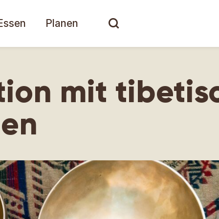
Essen
Planen
ion mit tibeti
len