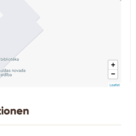
+
−
Leaflet
tionen