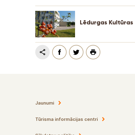
Lödurgan kulttuuri
Uutinen
Matkailuneuvontakeskukset