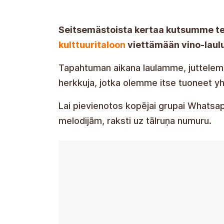
Seitsemästoista kertaa kutsumme t
kulttuuritaloon
viettämään vino-laulu
Tapahtuman aikana laulamme, juttelem
herkkuja, jotka olemme itse tuoneet y
Liittyäksesi WhatsApp-alustan ryhmään,
melodioita, kirjoita puhelinnumeroon.