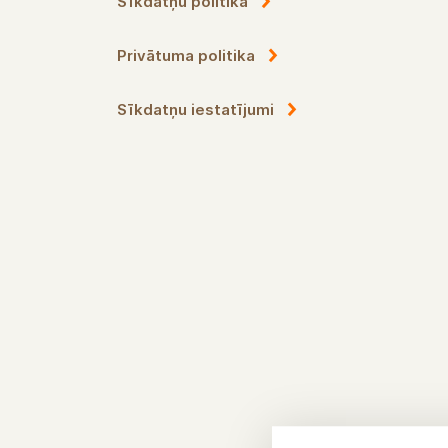
Evästepolitiikka
Tietosuojakäytäntö
Evästeasetukset