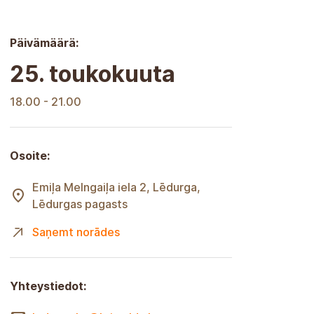
Päivämäärä:
25. toukokuuta
18.00 - 21.00
Osoite:
Emiļa Melngaiļa -katu 2, Lēdurga,
Lēdurgan seurakunta
Hanki ohjeet
Yhteystiedot: