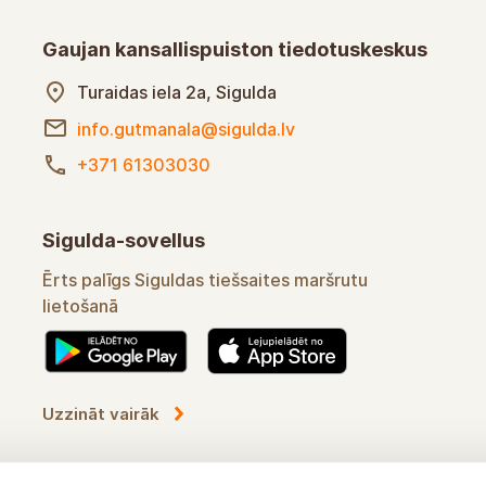
Gaujan kansallispuiston tiedotuskeskus
Turaidas iela 2a, Sigulda
info.gutmanala@sigulda.lv
+371 61303030
Sigulda-sovellus
Ērts palīgs Siguldas tiešsaites maršrutu
lietošanā
Uzzināt vairāk