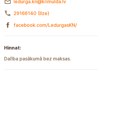
ledurga.kn@krimulda.lv
29166140 (Ilze)
facebook.com/LedurgasKN/
Hinnat:
Tapahtumaan osallistuminen on
maksutonta.