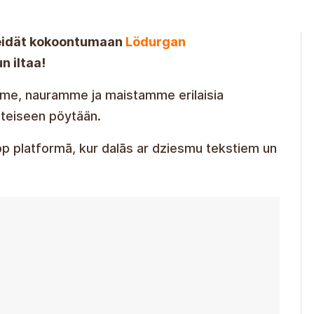
eidät kokoontumaan
Lödurgan
n iltaa!
me, nauramme ja maistamme erilaisia
hteiseen pöytään.
 jossa jaetaan laulujen sanoituksia ja