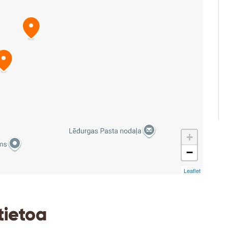
+
−
Esite
tietoa