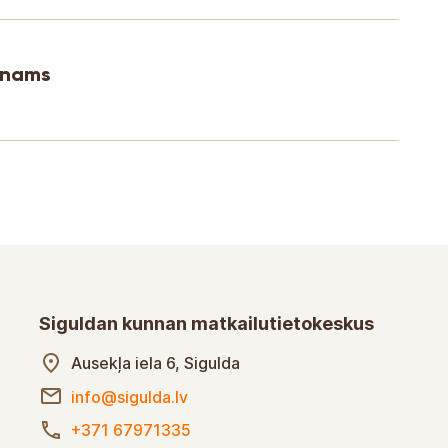
talo
Siguldan kunnan matkailutietokeskus
Ausekla-katu 6, Sigulda
info@sigulda.lv
+371 67971335