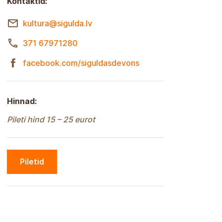
Kontaktid:
kultura@sigulda.lv
371 67971280
facebook.com/siguldasdevons
Hinnad:
Pileti hind 15 – 25 eurot
Piletid