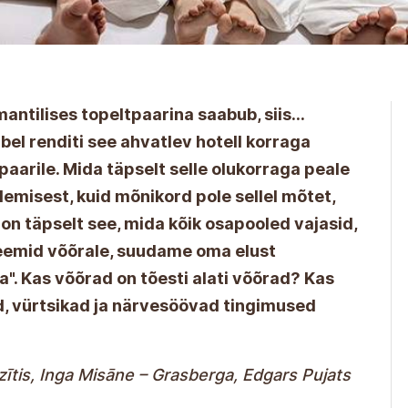
ntilises topeltpaarina saabub, siis...
l renditi see ahvatlev hotell korraga
aarile. Mida täpselt selle olukorraga peale
emisest, kuid mõnikord pole sellel mõtet,
 on täpselt see, mida kõik osapooled vajasid,
eemid võõrale, suudame oma elust
". Kas võõrad on tõesti alati võõrad? Kas
d, vürtsikad ja närvesöövad tingimused
ītis, Inga Misāne – Grasberga, Edgars Pujats