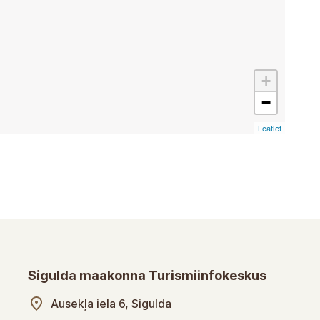
+
−
Leaflet
Sigulda maakonna Turismiinfokeskus
Ausekļa iela 6, Sigulda