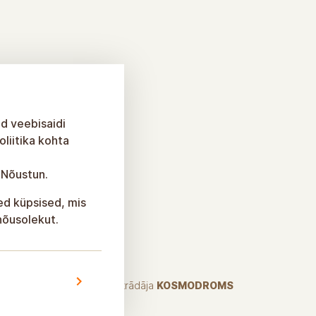
id veebisaidi
liitika kohta
 Nõustun.
sed küpsised, mis
 nõusolekut.
Izstrādāja
KOSMODROMS