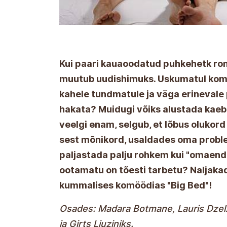
Kui paari kauaoodatud puhkehetk roma
muutub uudishimuks. Uskumatul kombe
kahele tundmatule ja väga erinevale p
hakata? Muidugi võiks alustada kaebl
veelgi enam, selgub, et lõbus olukord
sest mõnikord, usaldades oma probl
paljastada palju rohkem kui "omaenda
ootamatu on tõesti tarbetu? Naljaka
kummalises komöödias "Big Bed"!
Osades: Madara Botmane, Lauris Dzelz
ja Ģirts Liuziniks.