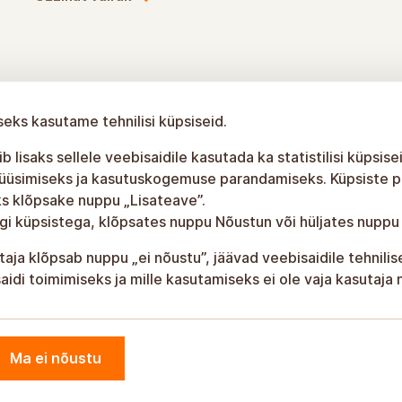
seks kasutame tehnilisi küpsiseid.
b lisaks sellele veebisaidile kasutada ka statistilisi küpsise
üüsimiseks ja kasutuskogemuse parandamiseks. Küpsiste po
s klõpsake nuppu „Lisateave”.
gi küpsistega, klõpsates nuppu Nõustun või hüljates nuppu
taja klõpsab nuppu „ei nõustu”, jäävad veebisaidile tehnili
aidi toimimiseks ja mille kasutamiseks ei ole vaja kasutaja
Ma ei nõustu