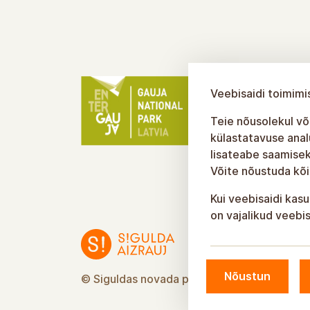
Veebisaidi toimimi
Teie nõusolekul või
külastatavuse anal
lisateabe saamisek
Võite nõustuda kõi
Kui veebisaidi kasu
on vajalikud veebis
Nõustun
© Siguldas novada pašvaldība, 2026.