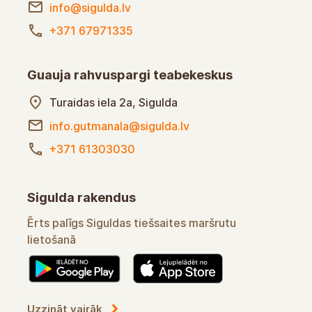
info@sigulda.lv
+371 67971335
Guauja rahvuspargi teabekeskus
Turaidas iela 2a, Sigulda
info.gutmanala@sigulda.lv
+371 61303030
Sigulda rakendus
Ērts palīgs Siguldas tiešsaites maršrutu
lietošanā
Uzzināt vairāk