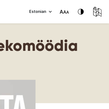
Estonian
ekomöödia