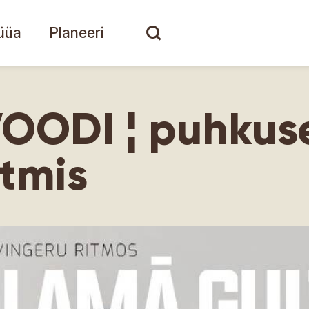
üüa
Planeeri
ODI ¦ puhkus
ütmis