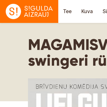
Tee
Kuva
S
MAGAMISVO
swingeri r