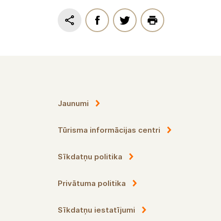
Siguldas novada pašvaldības personas d
Siguldas novada pašvaldības klientu a
Jaunumi
Tūrisma informācijas centri
Sīkdatņu politika
Privātuma politika