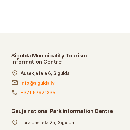
atu apstrādes privātuma politiku” vai klātienē
pkalpošanas vietās.
Sigulda Municipality Tourism
information Centre
Ausekļa iela 6, Sigulda
info@sigulda.lv
+371 67971335
Gauja national Park information Centre