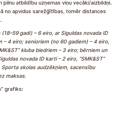
nce. Children under the age of eight shall
 parents or teacher and their parents/guardians
hildren. The length of the distance may vary
rain, however, the distances are available to
ts (18-59 years) – EUR 6, Sigulda municipality
s – EUR 4; for seniors (60 years and older) –
 card – 3 euros, UCK & ST club members – 3
nder 18 – EUR 3, with Sigulda Municipality ID
 free of charge. Participation is free of
isers or assistants at Sigulda sports School.
ass: