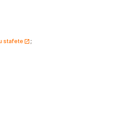
u stafete
;