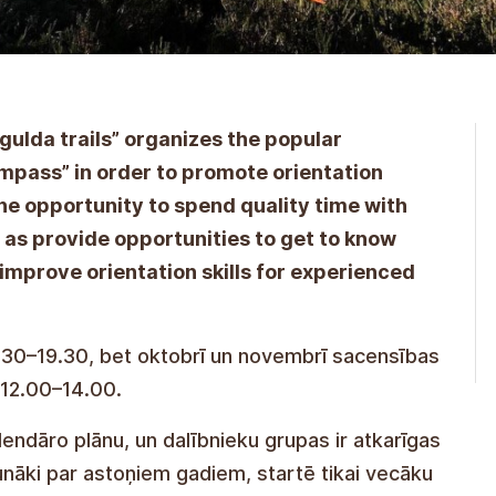
igulda trails” organizes the popular
ompass” in order to promote orientation
the opportunity to spend quality time with
ll as provide opportunities to get to know
improve orientation skills for experienced
oon 15.30-19.30, but in October and
urdays with kick-off time at noon 12.00-
tition's calendar plan, with groups of