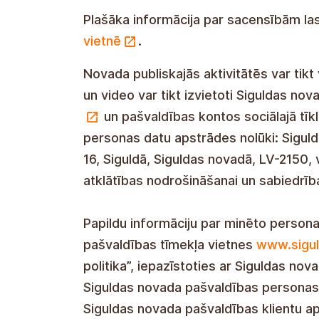
21. oktobris Brūveri.
Plašāka informācija par sacensībām l
vietnē
.
Novada publiskajās aktivitātēs var tikt
un video var tikt izvietoti Siguldas no
un pašvaldības kontos sociālajā tīk
personas datu apstrādes nolūki: Sigulda
16, Siguldā, Siguldas novadā, LV-2150,
atklātības nodrošināšanai un sabiedrīb
Papildu informāciju par minēto persona
pašvaldības tīmekļa vietnes
www.sigul
politika”, iepazīstoties ar Siguldas n