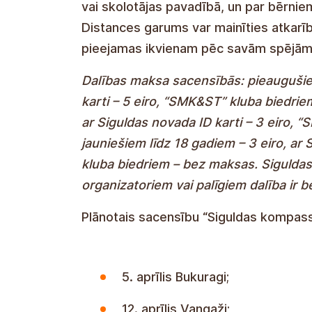
contestants depending on age and dista
only start under the guidance of their
shall bear full responsibility for the c
depending on the complexity of the ter
everyone according to their abilities.
Participation fee in competitions: adul
ID card – EUR 5, UCK & ST club member
4 euros, with Sigulda municipality ID
euros; for children and young people u
Card – EUR 2, SMK & ST club members –
charge for students, competition organ
Scheduled schedule for Sigulda Comp