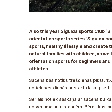
Also this year Sigulda sports Club “S
orientation sports series “Sigulda c
sports, healthy lifestyle and create 
natural families with children, as we
orientation sports for beginners and 
athletes.
The race will be held Wednesdays at n
November, the race takes place on Sat
14.00.
The series runs according to the compe