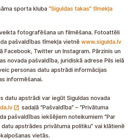
asāma sporta kluba
“Siguldas takas” tīmekļa
 veikta fotografēšana un filmēšana. Fotoattēli
vada pašvaldības tīmekļa vietnē
www.sigulda.lv
lā Facebook, Twitter un Instagram. Pārzinis un
s novada pašvaldība, juridiskā adrese Pils ielā
 veic personas datu apstrādi informācijas
as informēšanai.
s datu apstrādi var iegūt Siguldas novada
da.lv
sadaļā “Pašvaldība” – “Privātuma
ovada pašvaldības iekšējiem noteikumiem “Par