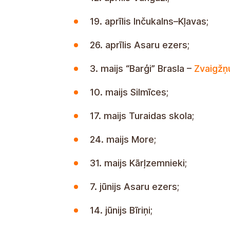
5. aprīlis Bukuragi;
12. aprīlis Vangaži;
19. aprīlis Inčukalns–Kļavas;
26. aprīlis Asaru ezers;
3. maijs “Barģi” Brasla –
Zvaigžņ
10. maijs Silmīces;
17. maijs Turaidas skola;
24. maijs More;
31. maijs Kārļzemnieki;
7. jūnijs Asaru ezers;