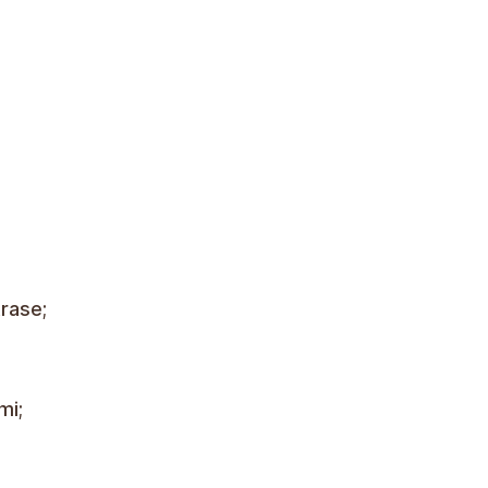
rase;
mi;