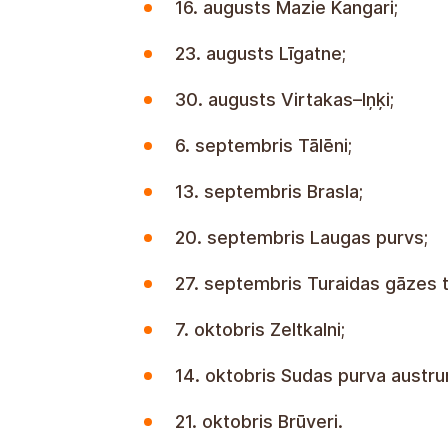
14. jūnijs Bīriņi;
16. augusts Mazie Kangari;
23. augusts Līgatne;
30. augusts Virtakas–Iņķi;
6. septembris Tālēni;
13. septembris Brasla;
20. septembris Laugas purvs;
27. septembris Turaidas gāzes t
7. oktobris Zeltkalni;
14. oktobris Sudas purva austru