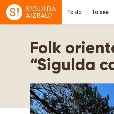
To do
To see
Folk orient
“Sigulda 