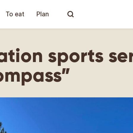
To eat
Plan
ation sports se
compass”