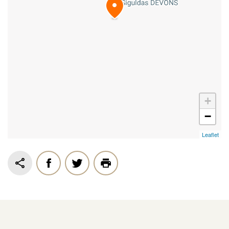
+
−
Leaflet