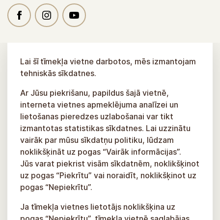
Lai šī tīmekļa vietne darbotos, mēs izmantojam
tehniskās sīkdatnes.
Ar Jūsu piekrišanu, papildus šajā vietnē,
interneta vietnes apmeklējuma analīzei un
lietošanas pieredzes uzlabošanai var tikt
izmantotas statistikas sīkdatnes. Lai uzzinātu
vairāk par mūsu sīkdatņu politiku, lūdzam
noklikšķināt uz pogas “Vairāk informācijas”.
Jūs varat piekrist visām sīkdatnēm, noklikšķinot
uz pogas “Piekrītu” vai noraidīt, noklikšķinot uz
pogas “Nepiekrītu”.
Ja tīmekļa vietnes lietotājs noklikšķina uz
pogas “Nepiekrītu”, tīmekļa vietnē saglabājas