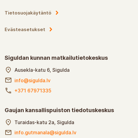
Tietosuojakäytäntö
Evästeasetukset
Siguldan kunnan matkailutietokeskus
Ausekla-katu 6, Sigulda
info@sigulda.lv
+371 67971335
Gaujan kansallispuiston tiedotuskeskus
Turaidas-katu 2a, Sigulda
info.gutmanala@sigulda.lv