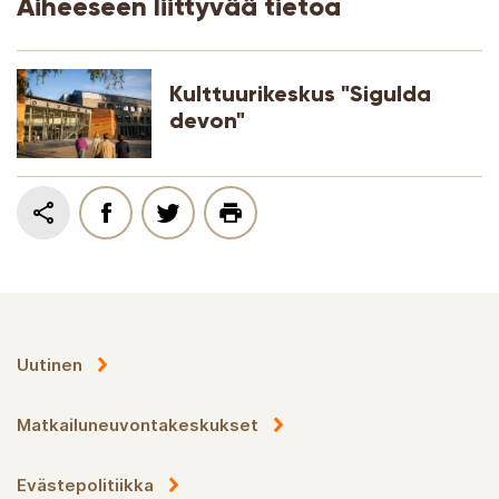
Aiheeseen liittyvää tietoa
Kulttuurikeskus "Sigulda
devon"
Uutinen
Matkailuneuvontakeskukset
Evästepolitiikka