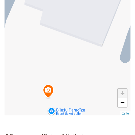
+
−
Esite