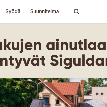
Syödä
Suunnitelma
ukujen ainutlaa
ntyvät Sigulda