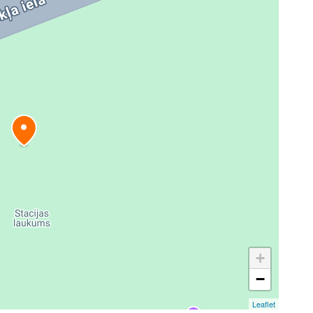
+
−
Leaflet