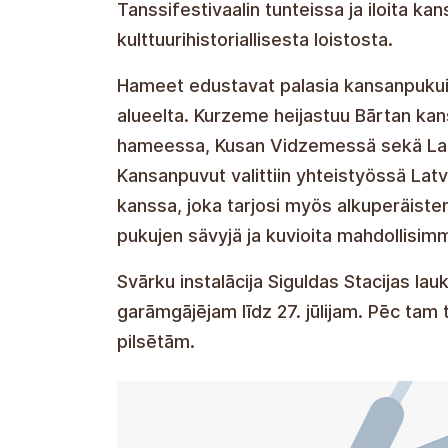
Tanssifestivaalin tunteissa ja iloita k
kulttuurihistoriallisesta loistosta.
Hameet edustavat palasia kansanpukuista 
alueelta. Kurzeme heijastuu Bārtan k
hameessa, Kusan Vidzemessä sekä Lat
Kansanpuvut valittiin yhteistyössä Lat
kanssa, joka tarjosi myös alkuperäiste
pukujen sävyjä ja kuvioita mahdollisimm
Svārku instalācija Siguldas Stacijas 
garāmgājējam līdz 27. jūlijam. Pēc tam 
pilsētām.