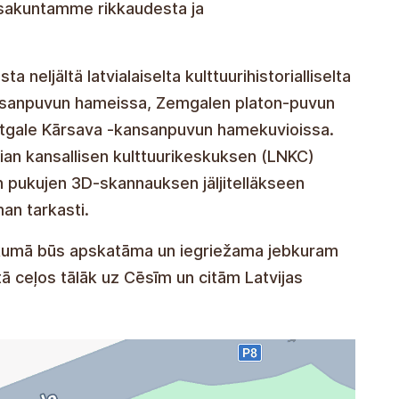
ansakuntamme rikkaudesta ja
neljältä latvialaiselta kulttuurihistorialliselta
ansanpuvun hameissa, Zemgalen platon-puvun
gale Kārsava -kansanpuvun hamekuvioissa.
vian kansallisen kulttuurikeskuksen (LNKC)
n pukujen 3D-skannauksen jäljitelläkseen
an tarkasti.
laukumā būs apskatāma un iegriežama jebkuram
tā ceļos tālāk uz Cēsīm un citām Latvijas