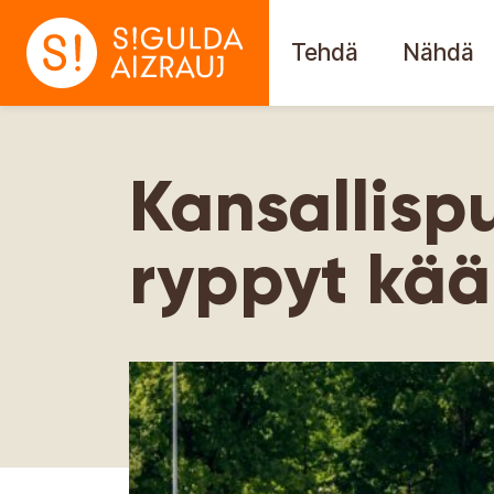
Tehdä
Nähdä
Kansallisp
ryppyt kää