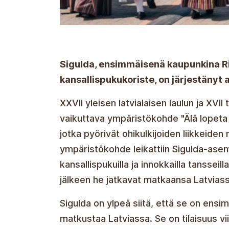
Sigulda, ensimmäisenä kaupunkina Rii
kansallispukukoriste, on järjestänyt 
XXVII yleisen latvialaisen laulun ja XVII
vaikuttava ympäristökohde "Älä lopeta k
jotka pyörivät ohikulkijoiden liikkeiden
ympäristökohde leikattiin Sigulda-aseman
kansallispukuilla ja innokkailla tansseill
jälkeen he jatkavat matkaansa Latviass
Sigulda on ylpeä siitä, että se on ens
matkustaa Latviassa. Se on tilaisuus v