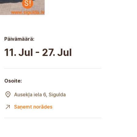
Päivämäärä:
11. Jul - 27. Jul
Osoite:
Ausekļa iela 6, Sigulda
Saņemt norādes