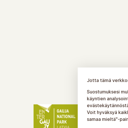
Jotta tämä verkkos
Suostumuksesi muka
käyntien analysoin
evästekäytännöstäm
Voit hyväksyä kaik
samaa mieltä"-pain