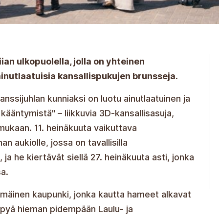
an ulkopuolella, jolla on yhteinen
ainutlaatuisia kansallispukujen brunsseja.
 tanssijuhlan kunniaksi on luotu ainutlaatuinen ja
ääntymistä" – liikkuvia 3D-kansallisasuja,
 mukaan. 11. heinäkuuta vaikuttava
 aukiolle, jossa on tavallisilla
a, ja he kiertävät siellä 27. heinäkuuta asti, jonka
a.
immäinen kaupunki, jonka kautta hameet alkavat
iipyä hieman pidempään Laulu- ja