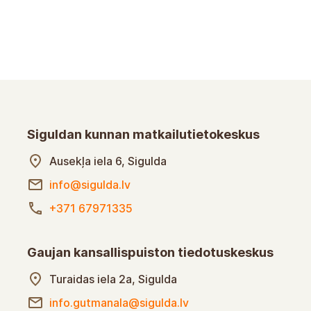
Siguldan kunnan matkailutietokeskus
Ausekļa iela 6, Sigulda
info@sigulda.lv
+371 67971335
Gaujan kansallispuiston tiedotuskeskus
Turaidas iela 2a, Sigulda
info.gutmanala@sigulda.lv