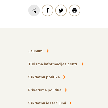
Jaunumi
Tūrisma informācijas centri
Sīkdatņu politika
Privātuma politika
Sīkdatņu iestatījumi