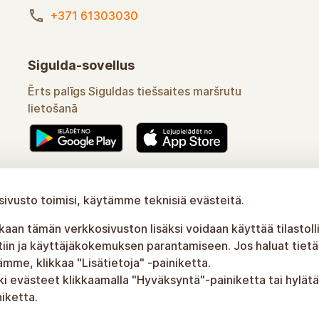
+371 61303030
Sigulda-sovellus
Ērts palīgs Siguldas tiešsaites maršrutu
lietošanā
Uzzināt vairāk
ivusto toimisi, käytämme teknisiä evästeitä.
an tämän verkkosivuston lisäksi voidaan käyttää tilastolli
tiin ja käyttäjäkokemuksen parantamiseen. Jos haluat tietää
me, klikkaa "Lisätietoja" -painiketta.
ki evästeet klikkaamalla "Hyväksyntä"-painiketta tai hylätä
iketta.