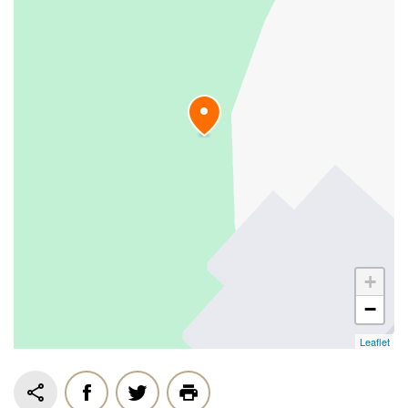
+
−
Leaflet