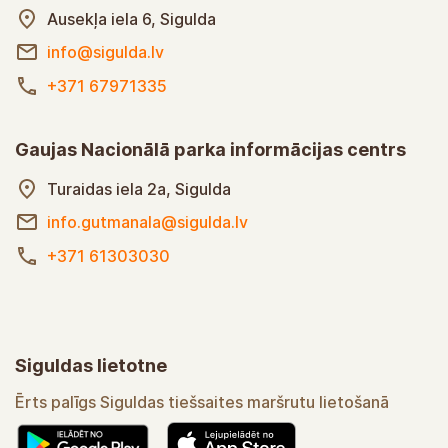
Ausekļa iela 6, Sigulda
info@sigulda.lv
+371 67971335
Gaujas Nacionālā parka informācijas centrs
Turaidas iela 2a, Sigulda
info.gutmanala@sigulda.lv
+371 61303030
Siguldas lietotne
Ērts palīgs Siguldas tiešsaites maršrutu lietošanā