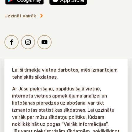
Uzzināt vairāk
Lai šī tīmekļa vietne darbotos, mēs izmantojam
tehniskās sīkdatnes.
Ar Jūsu piekrišanu, papildus šajā vietnē,
interneta vietnes apmeklējuma analīzei un
lietošanas pieredzes uzlabošanai var tikt
izmantotas statistikas sīkdatnes. Lai uzzinātu
vairāk par mūsu sīkdatņu politiku, lūdzam
noklikšķināt uz pogas “Vairāk informācijas”.
Jūs varat piekrist visām sīkdatnēm, noklikšķinot