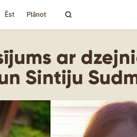
Ēst
Plānot
sījums ar dzej
un Sintiju Sudm