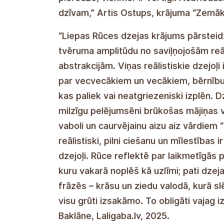
dzīvam,” Artis Ostups, krājuma “Zemāk
“Liepas Rūces dzejas krājums pārsteid
tvēruma amplitūdu no saviļņojošām reā
abstrakcijām. Viņas reālistiskie dzejoļi 
par vecvecākiem un vecākiem, bērnību
kas paliek vai neatgriezeniski izplēn. D
milzīgu pelējumsēni brūkošas mājiņas v
vaboli un caurvējainu aizu aiz vārdiem “
reālistiski, pilni ciešanu un mīlestības 
dzejoļi. Rūce reflektē par laikmetīgās 
kuru vakarā noplēš kā uzlīmi; pati dzeja
frāzēs – krāsu un ziedu valodā, kurā sl
visu grūti izsakāmo. To obligāti vajag iz
Baklāne, Laligaba.lv, 2025.