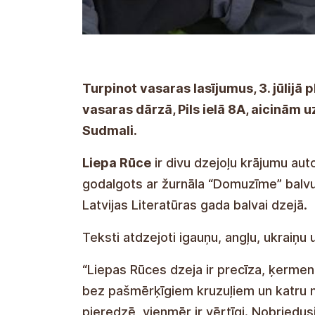
Turpinot vasaras lasījumus, 3. jūlijā 
vasaras dārzā, Pils ielā 8A, aicinām u
Sudmali.
Liepa Rūce
ir divu dzejoļu krājumu aut
godalgots ar žurnāla “Domuzīme” balvu
Latvijas Literatūras gada balvai dzejā.
Teksti atdzejoti igauņu, angļu, ukraiņu 
“Liepas Rūces dzeja ir precīza, ķermeni
bez pašmērķīgiem kruzuļiem un katru m
pieredzē, vienmēr ir vērtīgi. Nobriedusi