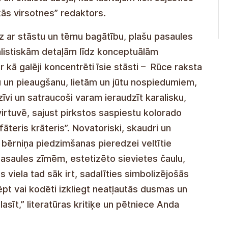
ās virsotnes” redaktors.
z ar stāstu un tēmu bagātību, plašu pasaules
listiskām detaļām līdz konceptuālām
ir kā galēji koncentrēti īsie stāsti – Rūce raksta
 un pieaugšanu, lietām un jūtu nospiedumiem,
zīvi un satraucoši varam ieraudzīt karalisku,
irtuvē, sajust pirkstos saspiestu kolorado
fāteris krāteris”. Novatoriski, skaudri un
ir bērniņa piedzimšanas pieredzei veltītie
pasaules zīmēm, estetizēto sievietes čaulu,
s viela tad sāk irt, sadalīties simbolizējošās
ēpt vai kodēti izkliegt neatļautās dusmas un
lasīt,” literatūras kritiķe un pētniece Anda