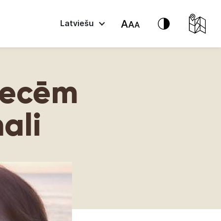
Latviešu
niecēm
ali