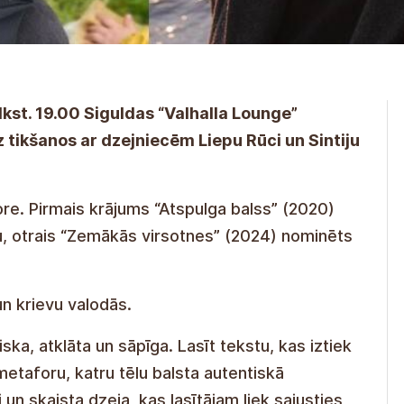
plkst. 19.00 Siguldas “Valhalla Lounge”
z tikšanos ar dzejniecēm Liepu Rūci un Sintiju
ore. Pirmais krājums “Atspulga balss” (2020)
, otrais “Zemākās virsotnes” (2024) nominēts
un krievu valodās.
ska, atklāta un sāpīga. Lasīt tekstu, kas iztiek
etaforu, katru tēlu balsta autentiskā
 un skaista dzeja, kas lasītājam liek sajusties