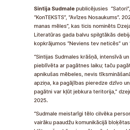
Sintija Sudmale
publicējusies “Satori”
“KonTEKSTS”, “Avīzes Nosaukums”. 2024
manas mēles”, kas ticis nominēts Dzeja
Literatūras gada balvu spilgtākās debija
kopkrājumos “Neviens tev neticēs” un “
“Sintijas Sudmales krāšņā, intensīvā un
pieblīvēta ar pagātnes laiku; taču pag
apnikušas mēbeles, nevis tīksmināšanā
apziņa, ka pagājības pieredze dzīvo un
pagātni var kļūt jebkura teritorija,” dze
2025.
“Sudmale meistarīgi tēlo cilvēka perso
vairāku paaudžu komunikācijā bloķētas