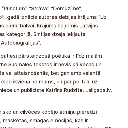
, “Punctum”, “Strāva”, “Domuzīme”,
. gadā iznācis autores debijas krājums “Uz
s dienu balvai. Krājums saņēmis Latvijas
s kategorijā. Sintijas dzeja iekļauta
Autobiogrāfijas”.
 patiesi pārsteidzošā poētika ir līdz malām
ātne Sudmales tekstos ir nevis kā vecas un
s vai attaisnošanās, bet gan ambivalentā
 elpo ikvienā no mums, un par portālu uz
jniece un publiciste Katrīna Rudzīte, Laligaba.lv,
nisko un cilvēces kopējo atmiņu pieredzi –
, maskētas, smagas emocijas, kas ir