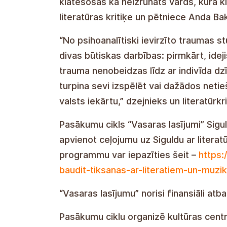
klātesošas kā neizrunāts vārds, kura k
literatūras kritiķe un pētniece Anda Bak
“No psihoanalītiski ievirzīto traumas s
divas būtiskas darbības: pirmkārt, ideji
trauma nenobeidzas līdz ar indivīda dz
turpina sevi izspēlēt vai dažādos netie
valsts iekārtu,” dzejnieks un literatūrkri
Pasākumu cikls “Vasaras lasījumi” Sigul
apvienot ceļojumu uz Siguldu ar literat
programmu var iepazīties šeit –
https:
baudit-tiksanas-ar-literatiem-un-muzi
“Vasaras lasījumu” norisi finansiāli atb
Pasākumu ciklu organizē kultūras centr