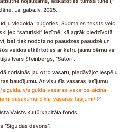
lātbūtne nojaušama, ieskatoties tumšā tunelī,”
lāne, Laligaba.lv, 2025.
tudiju viedokļa raugoties, Sudmales teksts veic
ski jeb “saturiski” iezīmē, kā agrāk piedzīvotā
īvi, bet tiek nodota no paaudzes paaudzē un
šos veidos atkārtoties ar katru jaunu bērnu vai
tiķis Ivars Šteinbergs, “Satori”.
dā norisinās jau otro vasaru, piedāvājot iespēju
ūras baudījumu. Ar visu šīs vasaras lasījumu
//sigulda.lv/sigulda-vasaras-vakaros-aicina-
kiem-pasakumu-cikla-vasaras-lasijumi/
alsta Valsts Kultūrkapitāla fonds.
s “Siguldas devons”.