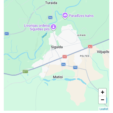
+
−
Leaflet