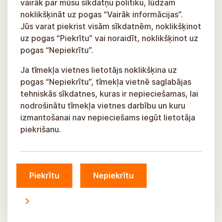
vairāk par mūsu sīkdatņu politiku, lūdzam
noklikšķināt uz pogas “Vairāk informācijas”.
Jūs varat piekrist visām sīkdatnēm, noklikšķinot
uz pogas “Piekrītu” vai noraidīt, noklikšķinot uz
pogas “Nepiekrītu”.
Ja tīmekļa vietnes lietotājs noklikšķina uz
pogas “Nepiekrītu”, tīmekļa vietnē saglabājas
tehniskās sīkdatnes, kuras ir nepieciešamas, lai
nodrošinātu tīmekļa vietnes darbību un kuru
izmantošanai nav nepieciešams iegūt lietotāja
piekrišanu.
Piekrītu
Nepiekrītu
© Siguldas novada pašvaldība, 2026.