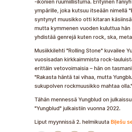
-ikonien ruumiillistuma. Erityinen fan
ympärille, joka kutsuu itseään nimellä 
syntynyt muusikko otti kitaran käsiin
mutta kymmenen vuoden kuluttua hän al
yhdistää genrejä kuten rock, ska, metal
Musiikkilehti "Rolling Stone" kuvailee 
vuosisadan kirkkaimmista rock-lauluista
erittäin vetovoimaisia – hän on tasmani
"Rakasta häntä tai vihaa, mutta Yungblud
sukupolven rockmuusikko mahtaa olla.
Tähän mennessä Yungblud on julkaissut 
"Yungblud" julkaistiin vuonna 2022.
Liput myynnissä 2. helmikuuta
Biļešu s