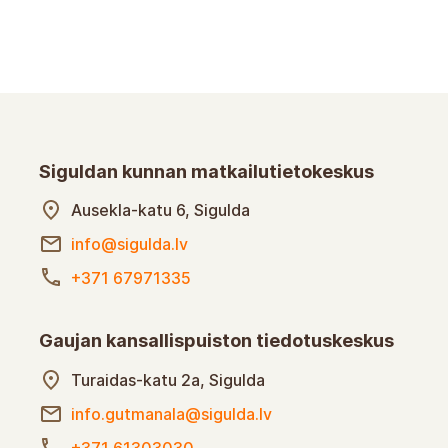
Siguldan kunnan matkailutietokeskus
Ausekla-katu 6, Sigulda
info@sigulda.lv
+371 67971335
Gaujan kansallispuiston tiedotuskeskus
Turaidas-katu 2a, Sigulda
info.gutmanala@sigulda.lv
+371 61303030