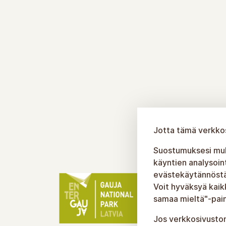
Jotta tämä verkkos
Suostumuksesi muka
käyntien analysoin
evästekäytännöstäm
Voit hyväksyä kaik
samaa mieltä"-pain
Jos verkkosivuston 