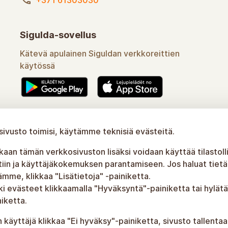
Sigulda-sovellus
Kätevä apulainen Siguldan verkkoreittien
käytössä
Opi lisää
ivusto toimisi, käytämme teknisiä evästeitä.
an tämän verkkosivuston lisäksi voidaan käyttää tilastolli
tiin ja käyttäjäkokemuksen parantamiseen. Jos haluat tietää
me, klikkaa "Lisätietoja" -painiketta.
ki evästeet klikkaamalla "Hyväksyntä"-painiketta tai hylätä
iketta.
käyttäjä klikkaa "Ei hyväksy"-painiketta, sivusto tallentaa