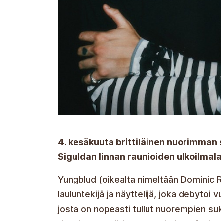
4. kesäkuuta brittiläinen nuorimman
Siguldan linnan raunioiden ulkoilmala
Yungblud (oikealta nimeltään Dominic R
lauluntekijä ja näyttelijä, joka debytoi 
josta on nopeasti tullut nuorempien suk