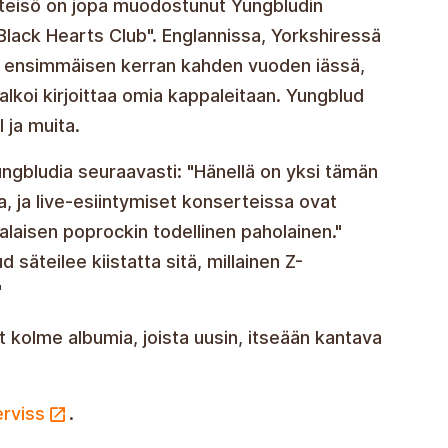
iyhteisö on jopa muodostunut Yungbludin
"Black Hearts Club". Englannissa, Yorkshiressä
sä ensimmäisen kerran kahden vuoden iässä,
koi kirjoittaa omia kappaleitaan. Yungblud
 ja muita.
Yungbludia seuraavasti: "Hänellä on yksi tämän
, ja live-esiintymiset konserteissa ovat
alaisen poprockin todellinen paholainen."
 säteilee kiistatta sitä, millainen Z-
"
kolme albumia, joista uusin, itseään kantava
erviss
.