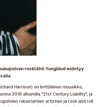
 sukupolven rocktähti Yungblud esiintyy
valla.
ichard Harrison) on brittiläinen muusikko,
vuonna 2018 albumilla "21st Century Liability", ja
upolvien rakastamien artistien ja rock and roll