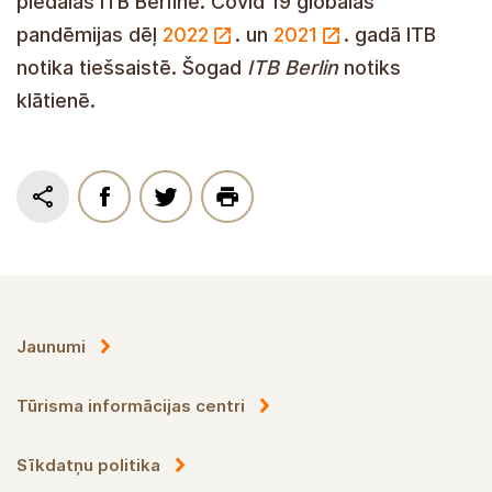
profesionāļiem.
ITB
ir uzņēmējdarbības
katalizators ceļojumu un tūrisma ekosistēmā.
Enter Gaujas Nacionālais parks katru gadu
piedalās ITB Berlīnē. Covid 19 globālās
pandēmijas dēļ
2022
. un
2021
. gadā ITB
notika tiešsaistē. Šogad
ITB Berlin
notiks
klātienē.
Jaunumi