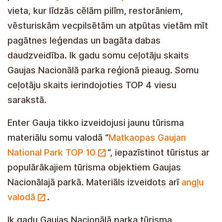
het Nationaal Park Gauja
– is tegenwoordig
een plek waar, naast adellijke kastelen,
restaurants, historische oude stadjes en
recreatieplaatsen, legendes uit het verleden en
een rijke natuurlijke diversiteit wonen. Elk jaar
neemt het aantal Finse reizigers in de regio
Nationaal Park Gauja toe. Het aantal Finse
reizigers behoort tot de top 4 gasten.
Enter Gauja heeft zojuist een nieuwe
toeristische bron in het Fins gecreëerd,
"
Matkaopas Gaujan National Park TOP 10
,"
waarmee toeristen kennismaken met de
populairste toeristische attracties in het
Nationaal Park Gauja. Het materiaal is ook