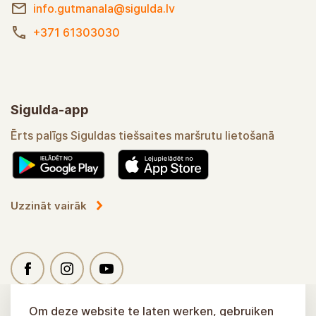
Informatiecentrum van het Nationaal Park
Gauja
Turaidas iela 2a, Sigulda
info.gutmanala@sigulda.lv
+371 61303030
Sigulda-app
Ērts palīgs Siguldas tiešsaites maršrutu lietošanā
Uzzināt vairāk
Om deze website te laten werken, gebruiken