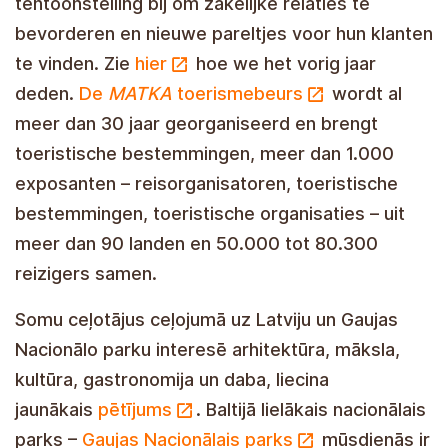
tentoonstelling bij om zakelijke relaties te
bevorderen en nieuwe pareltjes voor hun klanten
te vinden. Zie
hier
hoe we het vorig jaar
deden.
De
MATKA
toerismebeurs
wordt al
meer dan 30 jaar georganiseerd en brengt
toeristische bestemmingen, meer dan 1.000
exposanten – reisorganisatoren, toeristische
bestemmingen, toeristische organisaties – uit
meer dan 90 landen en 50.000 tot 80.300
reizigers samen.
Volgens de nieuwste
studie
zijn Finse
reizigers die naar Letland en het Nationaal Park
Gauja reizen geïnteresseerd in architectuur,
kunst, cultuur, gastronomie en natuur. Het
grootste nationale park in de Baltische staten –