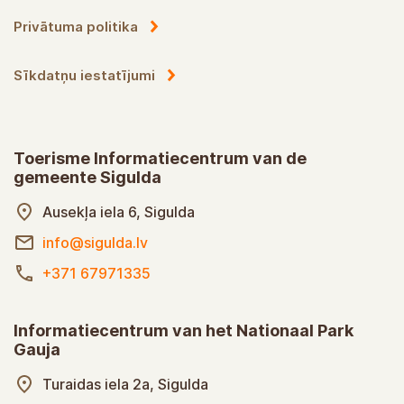
Tūrisma informācijas centri
Sīkdatņu politika
Privātuma politika
Sīkdatņu iestatījumi
Toerisme Informatiecentrum van de
gemeente Sigulda
Ausekļa iela 6, Sigulda
info@sigulda.lv
+371 67971335