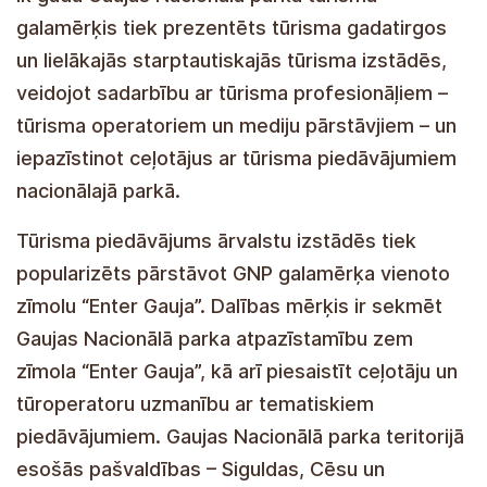
beschikbaar in het Engels
.
Elk jaar wordt de toeristische bestemming
Nationaal Park Gauja gepresenteerd op
toeristische beurzen en grote internationale
toeristische beurzen, wat samenwerking met
toeristische professionals – touroperators en
mediavertegenwoordigers – bevordert en
reizigers introduceert in het toeristische aanbod
in het nationale park.
Tūrisma piedāvājums ārvalstu izstādēs tiek
popularizēts pārstāvot GNP galamērķa vienoto
zīmolu “Enter Gauja”. Dalības mērķis ir sekmēt
Gaujas Nacionālā parka atpazīstamību zem
zīmola “Enter Gauja”, kā arī piesaistīt ceļotāju un