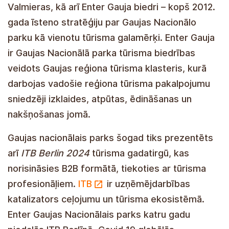
tūroperatoru uzmanību ar tematiskiem
piedāvājumiem. Gaujas Nacionālā parka teritorijā
esošās pašvaldības – Siguldas, Cēsu un
Valmieras, kā arī Enter Gauja biedri – kopš 2012.
gada īsteno stratēģiju par Gaujas Nacionālo
parku kā vienotu tūrisma galamērķi. Enter Gauja
ir Gaujas Nacionālā parka tūrisma biedrības
veidots Gaujas reģiona tūrisma klasteris, kurā
darbojas vadošie reģiona tūrisma pakalpojumu
sniedzēji izklaides, atpūtas, ēdināšanas un
nakšņošanas jomā.
Gaujas nacionālais parks šogad tiks prezentēts
arī
ITB Berlin 2024
tūrisma gadatirgū, kas
norisināsies B2B formātā, tiekoties ar tūrisma