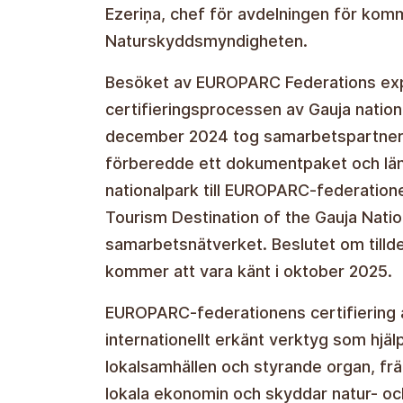
Ezeriņa, chef för avdelningen för komm
Naturskyddsmyndigheten.
Besöket av EUROPARC Federations expe
certifieringsprocessen av Gauja nationa
december 2024 tog samarbetspartnerna
förberedde ett dokumentpaket och läm
nationalpark till EUROPARC-federation
Tourism Destination of the Gauja Nati
samarbetsnätverket. Beslutet om tilld
kommer att vara känt i oktober 2025.
EUROPARC-federationens certifiering av
internationellt erkänt verktyg som hjälp
lokalsamhällen och styrande organ, fr
lokala ekonomin och skyddar natur- och