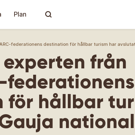
a
Plan
RC-federationens destination för hållbar turism har avslutat
 experten från
federationens
 för hållbar tu
i Gauja nationa