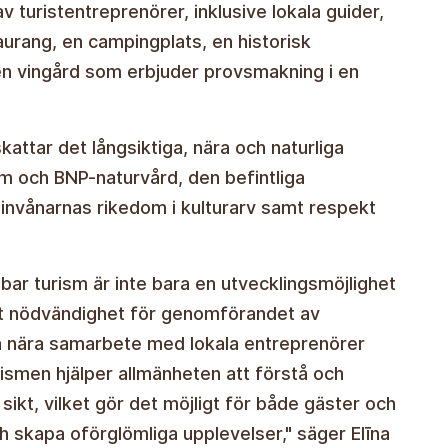
 turistentreprenörer, inklusive lokala guider,
aurang, en campingplats, en historisk
en vingård som erbjuder provsmakning i en
tar det långsiktiga, nära och naturliga
m och BNP-naturvård, den befintliga
h invånarnas rikedom i kulturarv samt respekt
bar turism är inte bara en utvecklingsmöjlighet
kt nödvändighet för genomförandet av
 nära samarbete med lokala entreprenörer
rismen hjälper allmänheten att förstå och
sikt, vilket gör det möjligt för både gäster och
h skapa oförglömliga upplevelser," säger Elīna