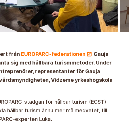
pert från
EUROPARC-federationen
Gauja
kanta sig med hållbara turismmetoder. Under
entreprenörer, representanter för Gauja
urvårdsmyndigheten, Vidzeme yrkeshögskola
r EUROPARC-stadgan för hållbar turism (ECST)
kla hållbar turism ännu mer målmedvetet, till
ROPARC-experten Luka.