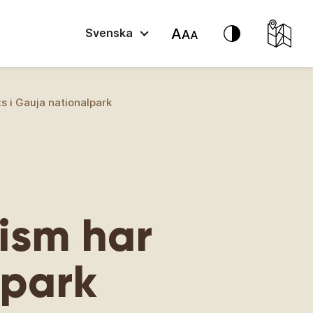
Svenska
s i Gauja nationalpark
rism har
lpark