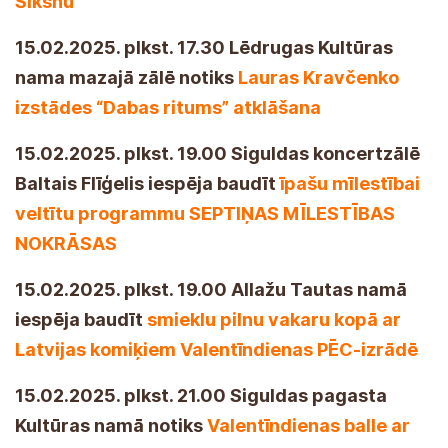
Siksnu
15.02.2025. plkst. 17.30 Lēdrugas Kultūras
nama mazajā zālē notiks
Lauras Kravčenko
izstādes “Dabas ritums” atklāšana
15.02.2025. plkst. 19.00 Siguldas koncertzālē
Baltais Flīģelis iespēja baudīt
īpašu mīlestībai
veltītu programmu SEPTIŅAS MĪLESTĪBAS
NOKRĀSAS
15.02.2025. plkst. 19.00 Allažu Tautas namā
iespēja baudīt
smieklu pilnu vakaru kopā ar
Latvijas komiķiem Valentīndienas PĒC-izrādē
15.02.2025. plkst. 21.00 Siguldas pagasta
Kultūras namā notiks
Valentīndienas balle ar