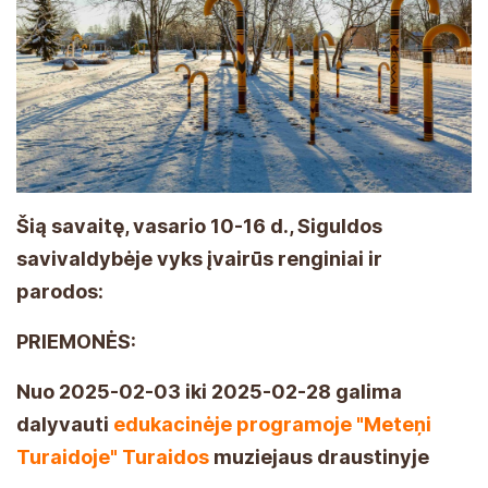
Šią savaitę, vasario 10-16 d., Siguldos
savivaldybėje vyks įvairūs renginiai ir
parodos:
PRIEMONĖS:
Nuo 2025-02-03 iki 2025-02-28 galima
dalyvauti
edukacinėje programoje "Meteņi
Turaidoje" Turaidos
muziejaus draustinyje