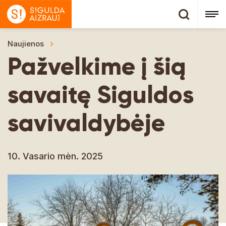
Naujienos
Pažvelkime į šią savaitę Siguldos savivaldyb
Pažvelkime į šią
savaitę Siguldos
savivaldybėje
10. Vasario mėn. 2025