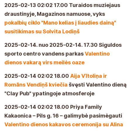
2025-02-13 02:02 17.00 Turaidos muziejaus
draustinyje, Magazinos namuose, vyks
pokalbių ciklo "Mano kelias į liaudies dainą"
susitikimas su Solvita Lodiņš
2025-02-14. nuo 2025-02-14. 17.30 Siguldos
sporto centro vandens parkas
Valentino
dienos vakarą virs meilės oaze
2025-02-14 02:02 18.00
Aija Vītoliņa ir
Romāns Vendiņš kviečia
švęsti Valentino dieną
"Clay Pub" ypatingoje atmosferoje
2025-02-14 02:02 18.00 Priya Family
Kakaonica – Pils g. 16 – galimybė pasimėgauti
Valentino dienos kakavos ceremonija su Alina