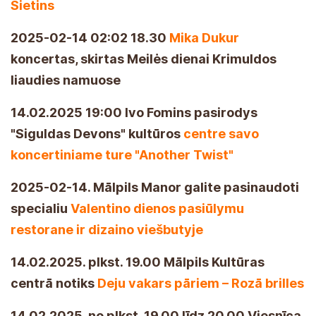
Sietins
2025-02-14 02:02 18.30
Mika Dukur
koncertas, skirtas Meilės dienai Krimuldos
liaudies namuose
14.02.2025 19:00 Ivo Fomins pasirodys
"Siguldas Devons" kultūros
centre savo
koncertiniame ture "Another Twist"
2025-02-14. Mālpils Manor galite pasinaudoti
specialiu
Valentino dienos pasiūlymu
restorane ir dizaino viešbutyje
14.02.2025. plkst. 19.00 Mālpils Kultūras
centrā notiks
Deju vakars pāriem – Rozā brilles
14.02.2025. no plkst. 19.00 līdz 20.00 Viesnīca