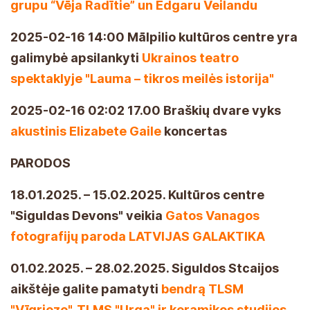
grupu “Vēja Radītie” un Edgaru Veilandu
2025-02-16 14:00 Mālpilio kultūros centre yra
galimybė apsilankyti
Ukrainos teatro
spektaklyje "Lauma – tikros meilės istorija"
2025-02-16 02:02 17.00 Braškių dvare vyks
akustinis Elizabete Gaile
koncertas
PARODOS
18.01.2025. – 15.02.2025. Kultūros centre
"Siguldas Devons" veikia
Gatos Vanagos
fotografijų paroda LATVIJAS GALAKTIKA
01.02.2025. – 28.02.2025. Siguldos Stcaijos
aikštėje galite pamatyti
bendrą TLSM
"Vīgrieze", TLMS "Urga" ir keramikos studijos