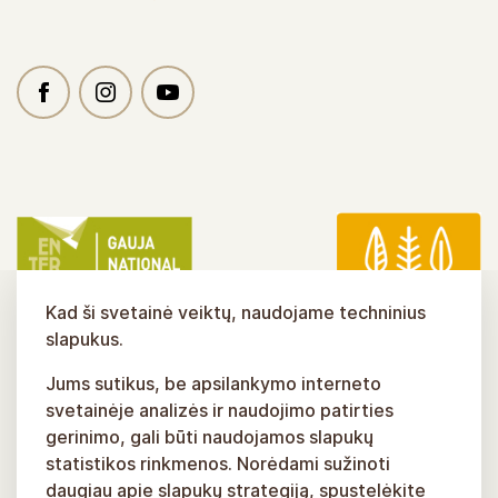
Kad ši svetainė veiktų, naudojame techninius
slapukus.
Jums sutikus, be apsilankymo interneto
svetainėje analizės ir naudojimo patirties
gerinimo, gali būti naudojamos slapukų
statistikos rinkmenos. Norėdami sužinoti
daugiau apie slapukų strategiją, spustelėkite