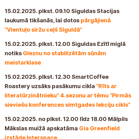
15.02.2025. plkst. 09.10 Siguldas Stacijas
laukumā tikšanās, lai dotos
pārgājienā
“Vientuļo siržu ceļš Siguldā”
15.02.2025. plkst. 12.00 Siguldas Ezītī miglā
notiks
Gleznu no stabilizētām sūnām
meistarklase
15.02.2025. plkst. 12.30 SmartCoffee
Roastery uzsāks pasākumu cikla
“Rīts ar
literatūrzinātnieku” 4.sezonu ar tēmu “Pirmās
sieviešu konferences simtgades lekciju cikls”
15.02.2025. no plkst. 12.00 līdz 18.00 Mālpils
Mākslas muižā apskatāma
Gia Greenfield
izstāde Interspace