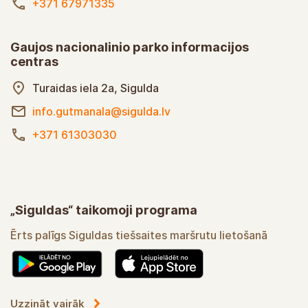
+371 67971335
Gaujos nacionalinio parko informacijos
centras
Turaidas iela 2a, Sigulda
info.gutmanala@sigulda.lv
+371 61303030
„Siguldas“ taikomoji programa
Ērts palīgs Siguldas tiešsaites maršrutu lietošanā
Uzzināt vairāk