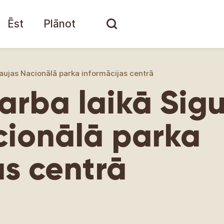
Ēst
Plānot
aujas Nacionālā parka informācijas centrā
arba laikā Sig
cionālā parka
as centrā