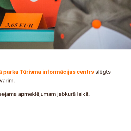
ā parka Tūrisma informācijas centrs
slēgts
nvārim.
eejama apmeklējumam jebkurā laikā.