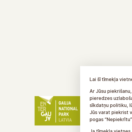
Lai šī tīmekļa vie
Ar Jūsu piekrišanu,
pieredzes uzlabošan
sīkdatņu politiku, 
Jūs varat piekrist 
pogas “Nepiekrītu”
Ja tīmekļa vietnes 