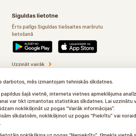
Siguldas lietotne
Ērts palīgs Siguldas tiešsaites maršrutu
lietošanā
Uzzināt vairāk
tne darbotos, mēs izmantojam tehniskās sīkdatnes.
 papildus šajā vietnē, interneta vietnes apmeklējuma analīz
ai var tikt izmantotas statistikas sīkdatnes. Lai uzzinātu 
lūdzam noklikšķināt uz pogas “Vairāk informācijas”.
visām sīkdatnēm, noklikšķinot uz pogas “Piekrītu” vai noraid
.
lietotājs noklikšķina uz pogas “Nepiekrītu”, tīmekļa vietnē 