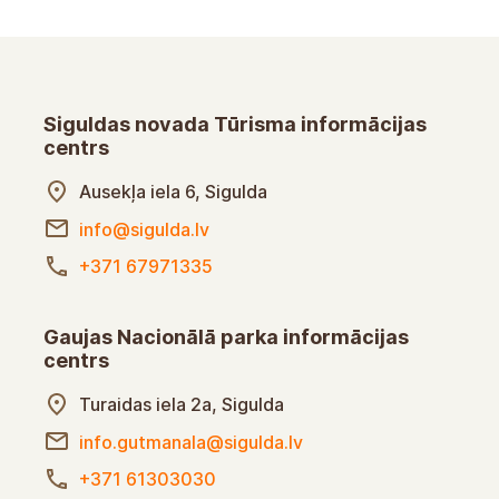
Siguldas novada Tūrisma informācijas
centrs
Ausekļa iela 6, Sigulda
info@sigulda.lv
+371 67971335
Gaujas Nacionālā parka informācijas
centrs
Turaidas iela 2a, Sigulda
info.gutmanala@sigulda.lv
+371 61303030