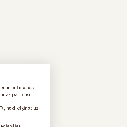
ei un lietošanas
vairāk par mūsu
īt, noklikšķinot uz
saglabājas