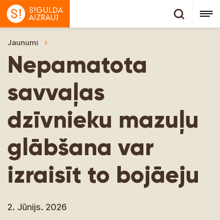
Jaunumi
Nepamatota savvaļas dzīvnieku mazuļu glābšana
Nepamatota
savvaļas
dzīvnieku mazuļu
glābšana var
izraisīt to bojāeju
2. Jūnijs. 2026