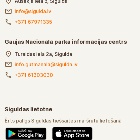
Ausekļa iela 6, Sigulda
info@sigulda.lv
+371 67971335
Gaujas Nacionālā parka informācijas centrs
Turaidas iela 2a, Sigulda
info.gutmanala@sigulda.lv
+371 61303030
Siguldas lietotne
Ērts palīgs Siguldas tiešsaites maršrutu lietošanā