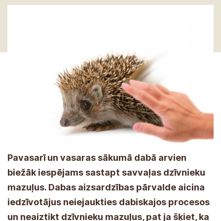
Pavasarī un vasaras sākumā dabā arvien
biežāk iespējams sastapt savvaļas dzīvnieku
mazuļus. Dabas aizsardzības pārvalde aicina
iedzīvotājus neiejaukties dabiskajos procesos
un neaiztikt dzīvnieku mazuļus, pat ja šķiet, ka