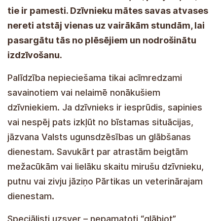
tie ir pamesti. Dzīvnieku mātes savas atvases
nereti atstāj vienas uz vairākām stundām, lai
pasargātu tās no plēsējiem un nodrošinātu
izdzīvošanu.
Palīdzība nepieciešama tikai acīmredzami
savainotiem vai nelaimē nonākušiem
dzīvniekiem. Ja dzīvnieks ir iesprūdis, sapinies
vai nespēj pats izkļūt no bīstamas situācijas,
jāzvana Valsts ugunsdzēsības un glābšanas
dienestam. Savukārt par atrastām beigtām
mežacūkām vai lielāku skaitu mirušu dzīvnieku,
putnu vai zivju jāziņo Pārtikas un veterinārajam
dienestam.
Speciālisti uzsver – nepamatoti “glābjot”