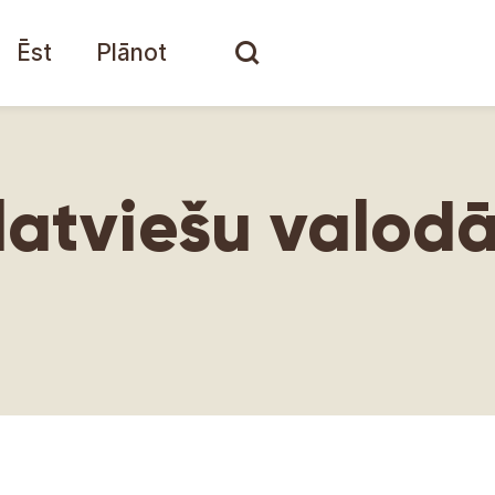
Ēst
Plānot
latviešu valod