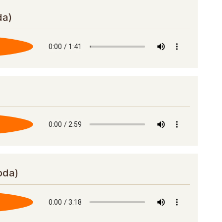
da)
loda)