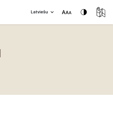
Latviešu
ā