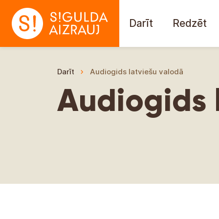
Darīt
Redzēt
Darīt
Audiogids latviešu valodā
Audiogids 