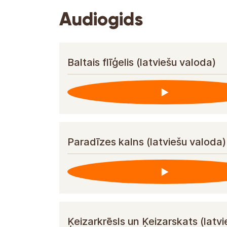
Audiogids
Baltais flīģelis (latviešu valoda)
Paradīzes kalns (latviešu valoda)
Ķeizarkrēsls un Ķeizarskats (latv