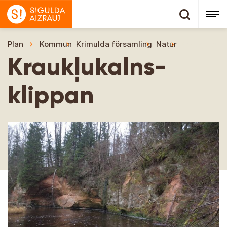
Plan
Kommun
Krimulda församling
Natur
Kraukļukaln
Kraukļukalns-
klippan