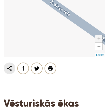
+
−
Leaflet
Vēsturiskās ēkas