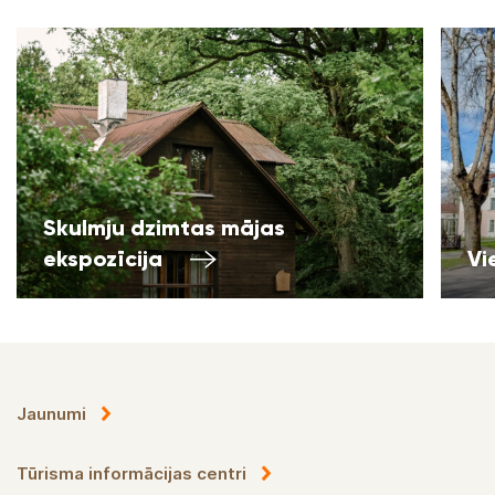
Skulmju dzimtas mājas
ekspozīcija
Vi
Jaunumi
Tūrisma informācijas centri