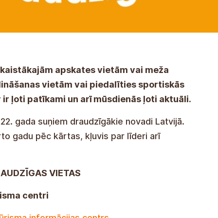
skaistākajām apskates vietām vai meža
ināšanas vietām vai piedalīties sportiskās
ir ļoti patīkami un arī mūsdienās ļoti aktuāli.
22. gada suņiem draudzīgākie novadi Latvijā.
to gadu pēc kārtas, kļuvis par līderi arī
RAUDZĪGAS VIETAS
isma centri
ūrisma informācijas centrs