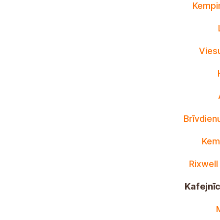
Kempi
Vies
Brīvdien
Kemp
Rixwell
Kafejnī