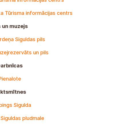
a Tūrisma informācijas centrs
s
un muzejs
ordeņa Siguldas pils
zejrezervāts un pils
arbnīcas
Pienalote
ktsmītnes
ings Sigulda
Siguldas pludmale