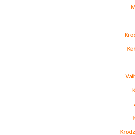
M
Krod
Ke
Val
Krodz