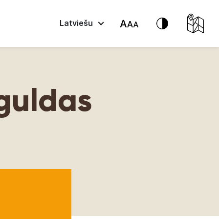
Latviešu
guldas