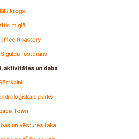
ālu krogs
zītis miglā
offee Roastery
 Sigulda restorāns
, aktivitātes
un daba
Rāmkalni
ndroloģiskais parks
cape Town
bas un vēstures taka