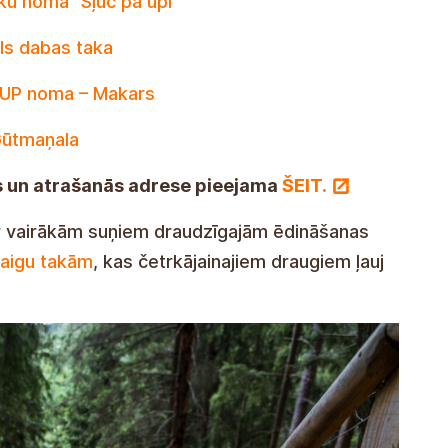
ku noma “Šļūc pa upi”
ls dabas taka
SUP noma – Makars
ūtmaņala
ts un atrašanās adrese pieejama
ŠEIT.
ar vairākām suņiem draudzīgajām ēdināšanas
taigu takām
, kas četrkājainajiem draugiem ļauj