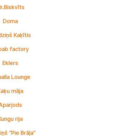
r.Biskvīts
Doma
ziņš Kaķītis
bab factory
Eklers
halla Lounge
Kaķu māja
Aparjods
Kungu rija
iņš “Pie Brāļa”