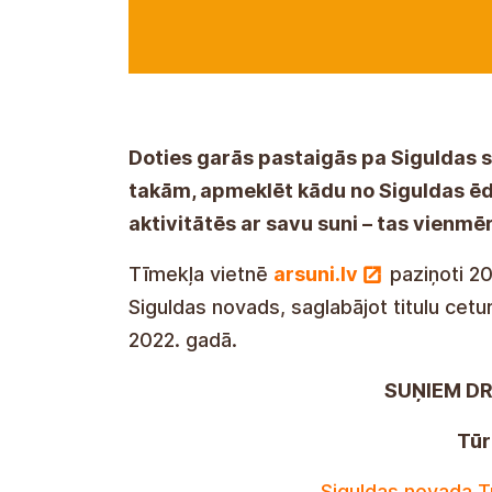
Doties garās pastaigās pa Siguldas 
takām, apmeklēt kādu no Siguldas ēd
aktivitātēs ar savu suni – tas vienmēr 
Tīmekļa vietnē
arsuni.lv
paziņoti 20
Siguldas novads, saglabājot titulu cetur
2022. gadā.
SUŅIEM D
Tūr
Siguldas novada T