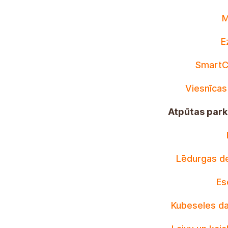
M
E
SmartC
Viesnīcas
Atpūtas parki
Lēdurgas de
Es
Kubeseles da