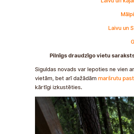
Laivu un kaja
Mālpi
Laivu un 
G
Pilnīgs draudzīgo vietu saraks
Siguldas novads var lepoties ne vien 
vietām, bet arī dažādām
maršrutu pas
kārtīgi izkustēties.