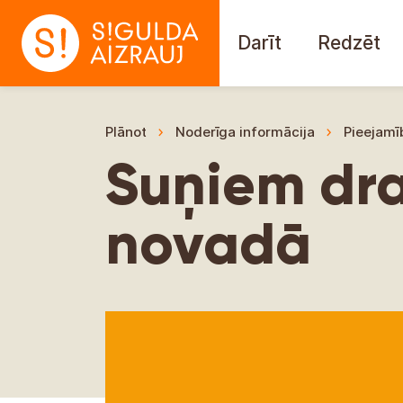
Darīt
Redzēt
Plānot
Noderīga informācija
Pieejamī
Suņiem dra
novadā