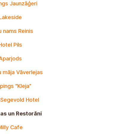
ngs Jaunzāģeri
Lakeside
u nams Reinis
Hotel Pils
Aparjods
u māja Vāverlejas
ings “Kleja”
 Segevold Hotel
cas
un Restorāni
Milly Cafe