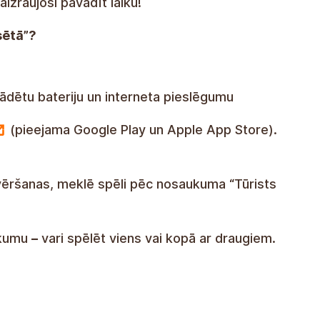
izraujoši pavadīt laiku!
lsētā”?
lādētu bateriju un interneta pieslēgumu
(pieejama Google Play un Apple App Store).
tvēršanas, meklē spēli pēc nosaukuma “Tūrists
ukumu
–
vari spēlēt viens vai kopā ar draugiem.