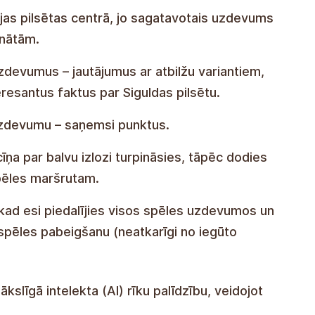
ijas pilsētas centrā, jo sagatavotais uzdevums
inātām.
devumus – jautājumus ar atbilžu variantiem,
resantus faktus par Siguldas pilsētu.
u uzdevumu – saņemsi punktus.
cīņa par balvu izlozi turpināsies, tāpēc dodies
spēles maršrutam.
 kad esi piedalījies visos spēles uzdevumos un
spēles pabeigšanu (neatkarīgi no iegūto
ākslīgā intelekta (AI) rīku palīdzību, veidojot