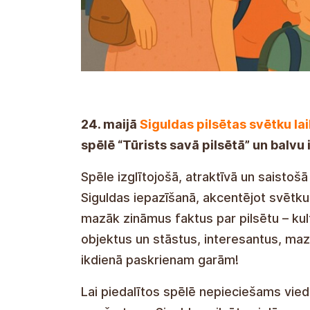
24. maijā
Siguldas pilsētas svētku la
spēlē “Tūrists savā pilsētā” un balvu 
Spēle izglītojošā, atraktīvā un saistošā
Siguldas iepazīšanā, akcentējot svētk
mazāk zināmus faktus par pilsētu – kul
objektus un stāstus, interesantus, maz
ikdienā paskrienam garām!
Lai piedalītos spēlē nepieciešams vied