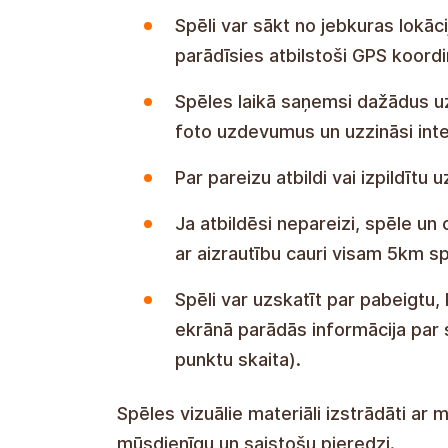
Spēli var sākt no jebkuras lokāc
parādīsies atbilstoši GPS koord
Spēles laikā saņemsi dažādus uz
foto uzdevumus un uzzināsi inte
Par pareizu atbildi vai izpildīt
Ja atbildēsi nepareizi, spēle un 
ar aizrautību cauri visam 5km 
Spēli var uzskatīt par pabeigtu,
ekrānā parādās informācija par 
punktu skaita).
Spēles vizuālie materiāli izstrādāti ar m
mūsdienīgu un saistošu pieredzi.