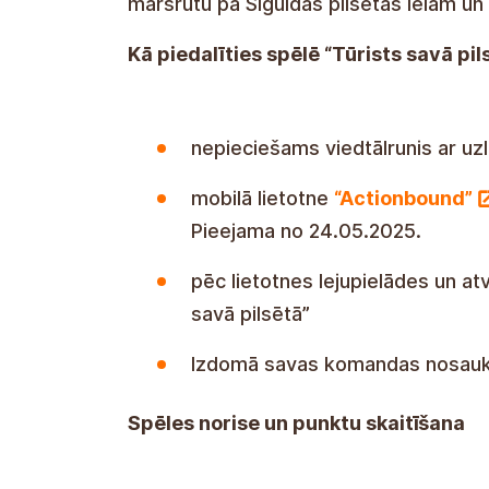
maršrutu pa Siguldas pilsētas ielām un a
Kā piedalīties spēlē “Tūrists savā pi
nepieciešams viedtālrunis ar uz
mobilā lietotne
“Actionbound”
Pieejama no 24.05.2025.
pēc lietotnes lejupielādes un a
savā pilsētā”
Izdomā savas komandas nosa
Spēles norise un punktu skaitīšana