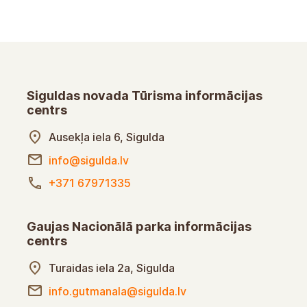
Siguldas novada Tūrisma informācijas
centrs
Ausekļa iela 6, Sigulda
info@sigulda.lv
+371 67971335
Gaujas Nacionālā parka informācijas
centrs
Turaidas iela 2a, Sigulda
info.gutmanala@sigulda.lv