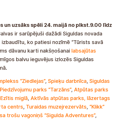
es un uzsāks spēli 24. maijā no plkst.9.00 līdz
alvas ir sarūpējuši dažādi Siguldas novada
 izbaudītu, ko patiesi nozīmē “Tūrists savā
ņems dāvanu karti nakšņošanai
labsajūtas
imīgos balvu ieguvējus izlozēs Siguldas
mā.
mplekss “Ziedlejas”
,
Spieķu darbnīca
,
Siguldas
Piedzīvojumu parks “Tarzāns”
,
Atpūtas parks
Ezītis miglā
,
Aktīvās atpūtas parks, lāzertags
rta centrs
,
Turaidas muzejrezervāts
,
“Klikk”
isa trošu vagoniņš “Sigulda Adventures”
,