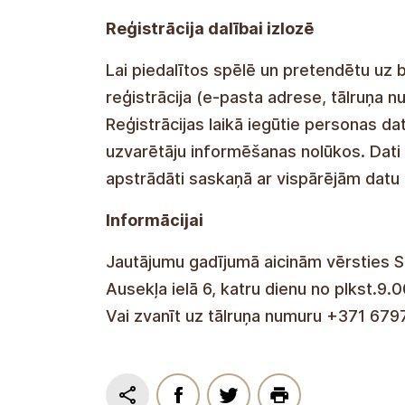
Reģistrācija dalībai izlozē
Lai piedalītos spēlē un pretendētu uz b
reģistrācija (e-pasta adrese, tālruņa n
Reģistrācijas laikā iegūtie personas dat
uzvarētāju informēšanas nolūkos. Dati
apstrādāti saskaņā ar vispārējām datu
Informācijai
Jautājumu gadījumā aicinām vērsties S
Ausekļa ielā 6, katru dienu no plkst.9.0
Vai zvanīt uz tālruņa numuru +371 679