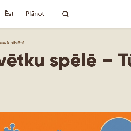
Ēst
Plānot
savā pilsētā!
vētku spēlē – T