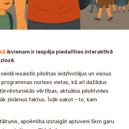
ikā
ikvienam ir iespēja piedalīties interaktīvā
izlozē.
 veidā iesaistīs pilsētas iedzīvotājus un viesus
u programmas norises vietas, kā arī dažādus
tūrvēsturiskās vērtības, aktuālus pilsētvides
āk zināmus faktus. Īsāk sakot – to, kam
tālrunis, apņēmība izstaigāt aptuveni 5km garu