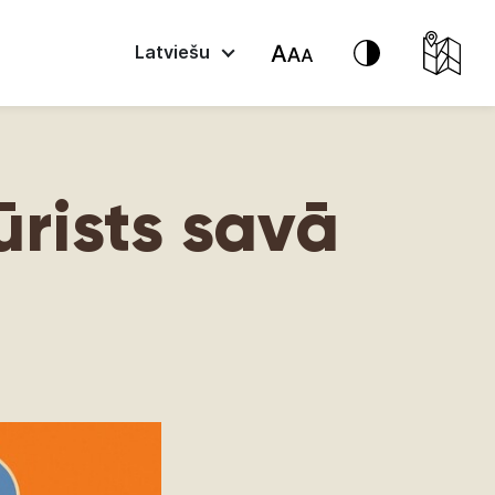
Latviešu
ūrists savā