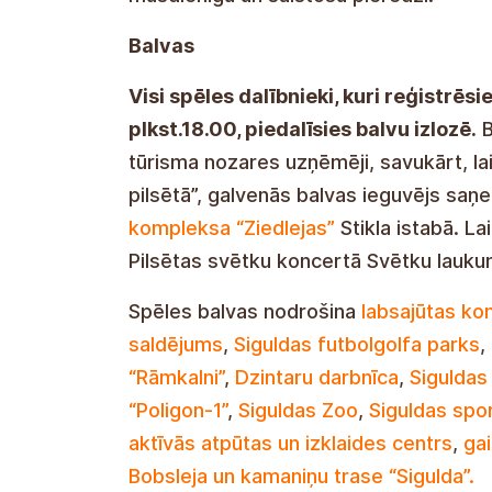
Balvas
Visi spēles dalībnieki, kuri reģistrēsi
plkst.18.00, piedalīsies balvu izlozē.
B
tūrisma nozares uzņēmēji, savukārt, lai
pilsētā”, galvenās balvas ieguvējs sa
kompleksa “Ziedlejas”
Stikla istabā. La
Pilsētas svētku koncertā Svētku lauku
Spēles balvas nodrošina
labsajūtas ko
saldējums
,
Siguldas futbolgolfa parks
,
“Rāmkalni”
,
Dzintaru darbnīca
,
Siguldas 
“Poligon-1”
,
Siguldas Zoo
,
Siguldas spo
aktīvās atpūtas un izklaides centrs
,
ga
Bobsleja un kamaniņu trase “Sigulda”.