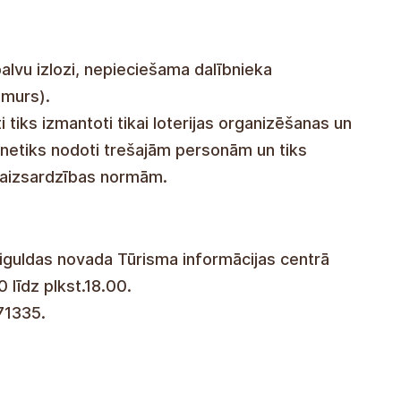
alvu izlozi, nepieciešama dalībnieka
umurs).
i tiks izmantoti tikai loterijas organizēšanas un
 netiks nodoti trešajām personām un tiks
 aizsardzības normām.
iguldas novada Tūrisma informācijas centrā
0 līdz plkst.18.00.
71335.