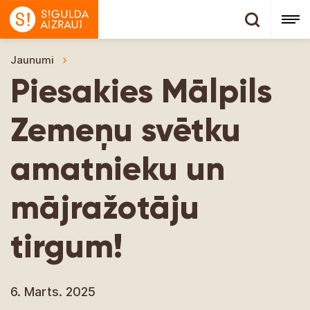
Jaunumi
Piesakies Mālpils Zemeņu svētku amatnieku un
Piesakies Mālpils
Zemeņu svētku
amatnieku un
mājražotāju
tirgum!
6. Marts. 2025