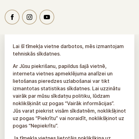
Lai šī tīmekļa vietne darbotos, mēs izmantojam
tehniskās sīkdatnes.
Ar Jūsu piekrišanu, papildus šajā vietnē,
interneta vietnes apmeklējuma analīzei un
lietošanas pieredzes uzlabošanai var tikt
izmantotas statistikas sīkdatnes. Lai uzzinātu
vairāk par mūsu sīkdatņu politiku, lūdzam
noklikšķināt uz pogas “Vairāk informācijas”.
Jūs varat piekrist visām sīkdatnēm, noklikšķinot
uz pogas “Piekrītu” vai noraidīt, noklikšķinot uz
pogas “Nepiekrītu”.
Ja tīmekļa vietnes lietotājs noklikšķina uz