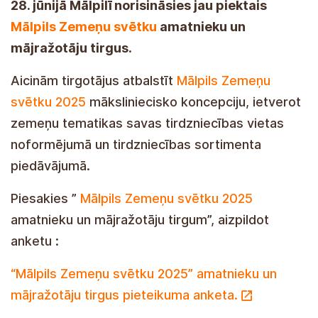
28. jūnijā Mālpilī norisināsies jau piektais
Mālpils Zemeņu svētku
amatnieku un
mājražotāju tirgus.
Aicinām tirgotājus atbalstīt
Mālpils Zemeņu
svētku 2025
māksliniecisko koncepciju, ietverot
zemeņu tematikas savas tirdzniecības vietas
noformējumā un tirdzniecības sortimenta
piedāvājumā.
Piesakies ”
Mālpils Zemeņu svētku 2025
amatnieku un mājražotāju tirgum”, aizpildot
anketu :
“Mālpils Zemeņu svētku 2025” amatnieku un
mājražotāju tirgus pieteikuma anketa.