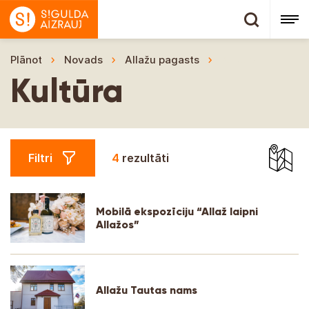
Plānot
Novads
Allažu pagasts
Kultūra
Kultūra
Filtri
4
rezultāti
Mobilā ekspozīciju “Allaž laipni
Allažos”
Allažu Tautas nams