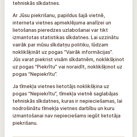
tehniskās sīkdatnes.
Ar Jūsu piekrišanu, papildus šajā vietnē,
interneta vietnes apmeklējuma analīzei un
lietošanas pieredzes uzlabošanai var tikt
izmantotas statistikas sīkdatnes. Lai uzzinātu
vairāk par mūsu sīkdatņu politiku, lūdzam
noklikšķināt uz pogas “Vairāk informācijas”.
Jūs varat piekrist visām sīkdatnēm, noklikšķinot
uz pogas “Piekrītu” vai noraidīt, noklikšķinot uz
pogas “Nepiekrītu”.
Ja tīmekļa vietnes lietotājs noklikšķina uz
pogas “Nepiekrītu”, tīmekļa vietnē saglabājas
tehniskās sīkdatnes, kuras ir nepieciešamas, lai
nodrošinātu tīmekļa vietnes darbību un kuru
izmantošanai nav nepieciešams iegūt lietotāja
piekrišanu.