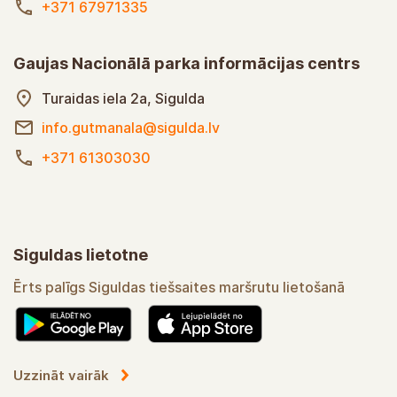
+371 67971335
Gaujas Nacionālā parka informācijas centrs
Turaidas iela 2a, Sigulda
info.gutmanala@sigulda.lv
+371 61303030
Siguldas lietotne
Ērts palīgs Siguldas tiešsaites maršrutu lietošanā
Uzzināt vairāk