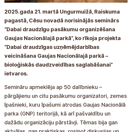
2025.gada 21. martā Ungurmuižā, Raiskuma
pagastā, Cēsu novadā norisinājās seminārs
“Dabai draudzīgu pasākumu organizēšana
Gaujas Nacionālajā parkā”, ko rīkoja projekta
“Dabai draudzīgas uzņēmējdarbības
veicināšana Gaujas Nacionālajā parkā –
bioloģiskās daudzveidības saglabāšanai”
ietvaros.
Semināru apmeklēja ap 50 dalībnieku –
pārgājienu un citu pasākumu organizatori, zemes
īpašnieki, kuru īpašumi atrodas Gaujas Nacionālā
parka (GNP) teritorijā, kā arī pašvaldību un
dažādu organizāciju pārstāvji. Tēmas bija gan
aktuālas, gan praktiskas, rosinot diskusijas un