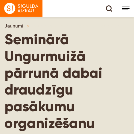
Jaunumi
Seminārā Ungurmuižā pārrunā dabai draudzīg
Seminārā
Ungurmuižā
pārrunā dabai
draudzīgu
pasākumu
organizēšanu