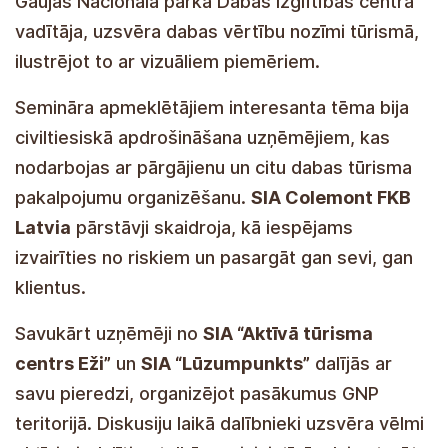
Gaujas Nacionālā parka Dabas izglītības centra
vadītāja, uzsvēra dabas vērtību nozīmi tūrismā,
ilustrējot to ar vizuāliem piemēriem.
Semināra apmeklētājiem interesanta tēma bija
civiltiesiskā apdrošināšana uzņēmējiem, kas
nodarbojas ar pārgājienu un citu dabas tūrisma
pakalpojumu organizēšanu.
SIA Colemont FKB
Latvia
pārstāvji skaidroja, kā iespējams
izvairīties no riskiem un pasargāt gan sevi, gan
klientus.
Savukārt uzņēmēji no
SIA “Aktīvā tūrisma
centrs Eži”
un
SIA “Lūzumpunkts”
dalījās ar
savu pieredzi, organizējot pasākumus GNP
teritorijā. Diskusiju laikā dalībnieki uzsvēra vēlmi