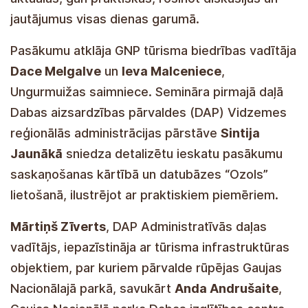
jautājumus visas dienas garumā.
Pasākumu atklāja GNP tūrisma biedrības vadītāja
Dace Melgalve
un
Ieva Malceniece
,
Ungurmuižas saimniece. Semināra pirmajā daļā
Dabas aizsardzības pārvaldes (DAP) Vidzemes
reģionālās administrācijas pārstāve
Sintija
Jaunākā
sniedza detalizētu ieskatu pasākumu
saskaņošanas kārtībā un datubāzes “Ozols”
lietošanā, ilustrējot ar praktiskiem piemēriem.
Mārtiņš Zīverts
, DAP Administratīvās daļas
vadītājs, iepazīstināja ar tūrisma infrastruktūras
objektiem, par kuriem pārvalde rūpējas Gaujas
Nacionālajā parkā, savukārt
Anda Andrušaite
,