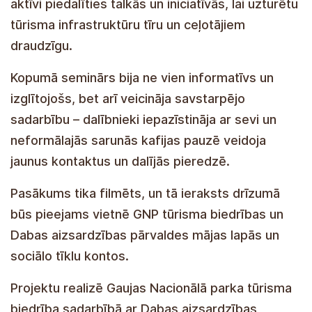
aktīvi piedalīties talkās un iniciatīvās, lai uzturētu
tūrisma infrastruktūru tīru un ceļotājiem
draudzīgu.
Kopumā seminārs bija ne vien informatīvs un
izglītojošs, bet arī veicināja savstarpējo
sadarbību – dalībnieki iepazīstināja ar sevi un
neformālajās sarunās kafijas pauzē veidoja
jaunus kontaktus un dalījās pieredzē.
Pasākums tika filmēts, un tā ieraksts drīzumā
būs pieejams vietnē GNP tūrisma biedrības un
Dabas aizsardzības pārvaldes mājas lapās un
sociālo tīklu kontos.
Projektu realizē Gaujas Nacionālā parka tūrisma
biedrība sadarbībā ar Dabas aizsardzības