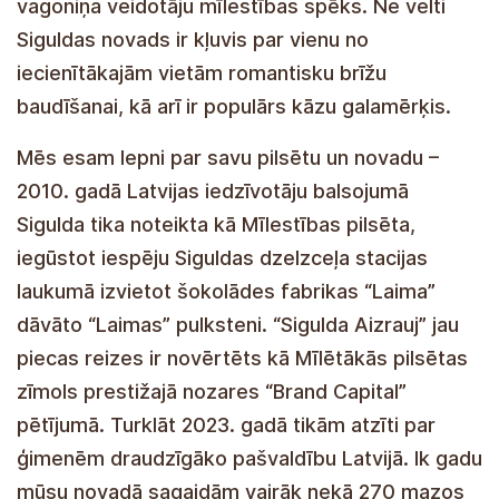
jaar talloze geliefden aan. In de aderen van onze
lokale bevolking pulseert de kracht van liefde
van de makers van de kabelbanen Turaida Roze
en Sigulda. Het is geen toeval dat de gemeente
Sigulda een van de populairste plekken is
geworden voor romantische momenten, evenals
een populaire trouwbestemming.
We zijn trots op onze stad en gemeente – in
2010 werd Sigulda, bij een stemming voor Letse
inwoners, aangewezen als de Stad van de
Liefde, waarmee de kans kreeg om de
geschonken "Laima"-klok van de "Laima"
chocoladefabriek op het treinstation van Sigulda
te plaatsen. "Sigulda Aizarou" is al vijf keer
erkend als het meest geliefde City-merk in de