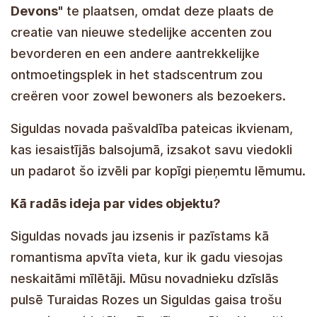
Devons"
te plaatsen, omdat deze plaats de
creatie van nieuwe stedelijke accenten zou
bevorderen en een andere aantrekkelijke
ontmoetingsplek in het stadscentrum zou
creëren voor zowel bewoners als bezoekers.
De gemeente Sigulda bedankt iedereen die aan
de stemming heeft deelgenomen, zijn mening
heeft geuit en deze keuze een gezamenlijk
besluit heeft gemaakt.
Hoe is het idee voor het omgevingsobject
ontstaan?
De gemeente Sigulda staat al lange tijd bekend
als een plaats gehuld in romantiek en trekt elk