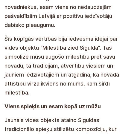
prestigieuze "Brand Capital" industriestudie.
Bovendien werden we in 2023 erkend als de
meest gezinsvriendelijke gemeente van Letland.
Elk jaar verwelkomt onze gemeente meer dan
270 jonge inwoners; wij zijn een van de weinige
gemeenten in Letland met een positieve
natuurlijke bevolkingsgroei.
Šīs kopīgās vērtības bija iedvesma idejai par
vides objektu “Mīlestība zied Siguldā”. Tas
simbolizē mūsu augošo mīlestību pret savu
novadu, tā tradīcijām, atvērtību viesiem un
jauniem iedzīvotājiem un atgādina, ka novada
attīstību virza ikviens no mums, kam sirdī
mīlestība.