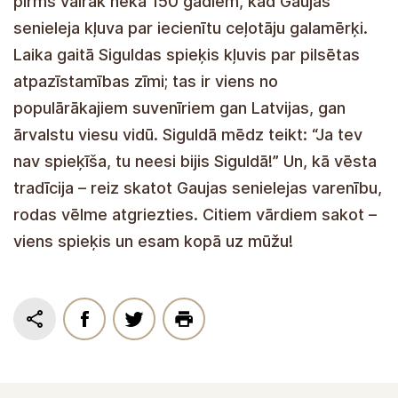
Siguldas simbols, vietējo amatnieku roku darbs,
kas iekļauts
Latvijas Nacionālajā Nemateriālā
kultūras mantojuma sarakstā. Spieķu
izgatavošanas tradīcija Siguldā aizsākusies
pirms vairāk nekā 150 gadiem, kad Gaujas
senieleja kļuva par iecienītu ceļotāju galamērķi.
Laika gaitā Siguldas spieķis kļuvis par pilsētas
atpazīstamības zīmi; tas ir viens no
populārākajiem suvenīriem gan Latvijas, gan
ārvalstu viesu vidū. Siguldā mēdz teikt: “Ja tev
nav spieķīša, tu neesi bijis Siguldā!” Un, kā vēsta
tradīcija – reiz skatot Gaujas senielejas varenību,
rodas vēlme atgriezties. Citiem vārdiem sakot –
viens spieķis un esam kopā uz mūžu!