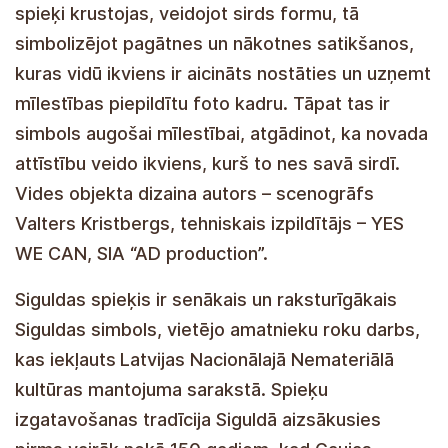
Viens spieķis un esam kopā uz mūžu
Jaunais vides objekts ataino Siguldas
tradicionālo spieķu stilizētu kompozīciju, kur
spieķi krustojas, veidojot sirds formu, tā
simbolizējot pagātnes un nākotnes satikšanos,
kuras vidū ikviens ir aicināts nostāties un uzņemt
mīlestības piepildītu foto kadru. Tāpat tas ir
simbols augošai mīlestībai, atgādinot, ka novada
attīstību veido ikviens, kurš to nes savā sirdī.
Vides objekta dizaina autors – scenogrāfs
Valters Kristbergs, tehniskais izpildītājs – YES
WE CAN, SIA “AD production”.
Siguldas spieķis ir senākais un raksturīgākais