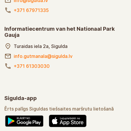
Toerisme Informatiecentrum van de
gemeente Sigulda
Ausekļa iela 6, Sigulda
info@sigulda.lv
+371 67971335
Informatiecentrum van het Nationaal Park
Gauja
Turaidas iela 2a, Sigulda
info.gutmanala@sigulda.lv
+371 61303030