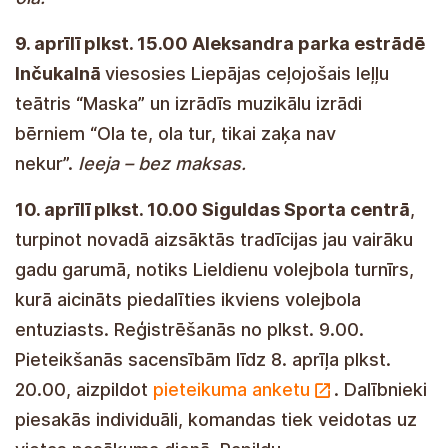
9. aprīlī plkst. 15.00 Aleksandra parka estrādē
Inčukalnā
viesosies Liepājas ceļojošais leļļu
teātris “Maska” un izrādīs muzikālu izrādi
bērniem “Ola te, ola tur, tikai zaķa nav
nekur”.
Ieeja – bez maksas.
10. aprīlī plkst. 10.00 Siguldas Sporta centrā
,
turpinot novadā aizsāktās tradīcijas jau vairāku
gadu garumā, notiks Lieldienu volejbola turnīrs,
kurā aicināts piedalīties ikviens volejbola
entuziasts. Reģistrēšanās no plkst. 9.00.
Pieteikšanās sacensībām līdz 8. aprīļa plkst.
20.00, aizpildot
pieteikuma anketu
. Dalībnieki
piesakās individuāli, komandas tiek veidotas uz