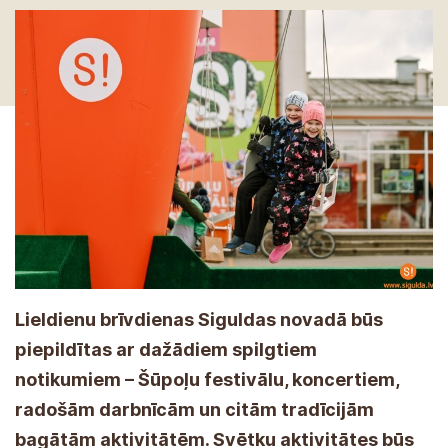
Lieldienu brīvdienas Siguldas novadā būs
piepildītas ar dažādiem spilgtiem
notikumiem – Šūpoļu festivālu, koncertiem,
radošām darbnīcām un citām tradīcijām
bagātām aktivitātēm. Svētku aktivitātes būs