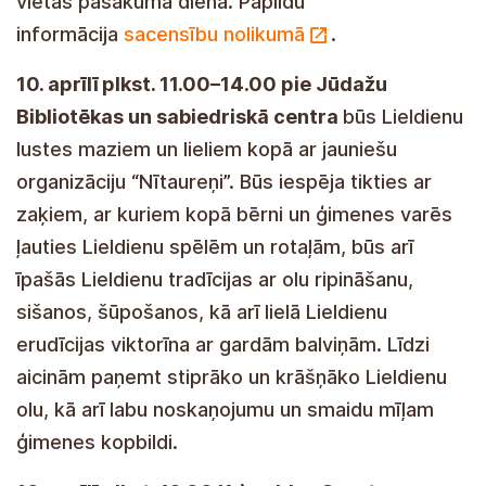
vietas pasākuma dienā. Papildu
informācija
sacensību nolikumā
.
10. aprīlī plkst. 11.00–14.00 pie Jūdažu
Bibliotēkas un sabiedriskā centra
būs Lieldienu
lustes maziem un lieliem kopā ar jauniešu
organizāciju “Nītaureņi”. Būs iespēja tikties ar
zaķiem, ar kuriem kopā bērni un ģimenes varēs
ļauties Lieldienu spēlēm un rotaļām, būs arī
īpašās Lieldienu tradīcijas ar olu ripināšanu,
sišanos, šūpošanos, kā arī lielā Lieldienu
erudīcijas viktorīna ar gardām balviņām. Līdzi
aicinām paņemt stiprāko un krāšņāko Lieldienu
olu, kā arī labu noskaņojumu un smaidu mīļam
ģimenes kopbildi.