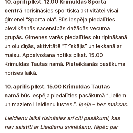
10. aprīlī plkst. 12.00 Krimuldas Sporta
centrā
norisināsies sportiska aktivitātei visai
ģimenei “Sporta ola”. Būs iespēja piedalīties
pievilkšanās sacensībās dažādās vecuma
grupās. Ģimenes varēs piedalīties olu ripināšanā
un olu cīņās, aktivitātē “Trīskājis” un lekšanā ar
maisu. Apbalvošana notiks plkst. 15.00
Krimuldas Tautas namā. Pieteikšanās pasākuma
norises laikā.
10. aprīlis plkst. 15.00 Krimuldas Tautas
namā
būs iespēja piedalīties pasākumā “Lieliem
un maziem Lieldienu lustes!”.
Ieeja – bez maksas.
Lieldienu laikā risināsies arī citi pasākumi, kas
nav saistīti ar Lieldienu svinēšanu, tāpēc par