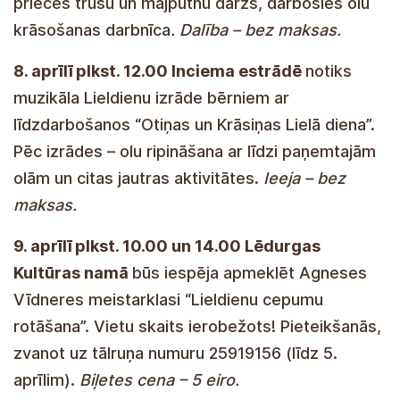
priecēs trušu un mājputnu dārzs, darbosies olu
krāsošanas darbnīca
. Dalība – bez maksas.
8. aprīlī plkst. 12.00 Inciema estrādē
notiks
muzikāla Lieldienu izrāde bērniem ar
līdzdarbošanos “Otiņas un Krāsiņas Lielā diena”.
Pēc izrādes – olu ripināšana ar līdzi paņemtajām
olām un citas jautras aktivitātes.
Ieeja – bez
maksas.
9. aprīlī plkst. 10.00 un 14.00 Lēdurgas
Kultūras namā
būs iespēja apmeklēt Agneses
Vīdneres meistarklasi “Lieldienu cepumu
rotāšana”. Vietu skaits ierobežots! Pieteikšanās,
zvanot uz tālruņa numuru 25919156 (līdz 5.
aprīlim).
Biļetes cena – 5 eiro.