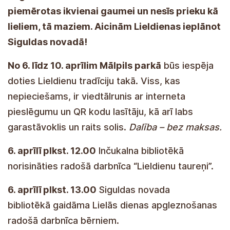
piemērotas ikvienai gaumei un nesīs prieku kā
lieliem, tā maziem. Aicinām Lieldienas ieplānot
Siguldas novadā!
No 6. līdz 10. aprīlim Mālpils parkā
būs iespēja
doties Lieldienu tradīciju takā. Viss, kas
nepieciešams, ir viedtālrunis ar interneta
pieslēgumu un QR kodu lasītāju, kā arī labs
garastāvoklis un raits solis.
Dalība – bez maksas.
6. aprīlī plkst. 12.00
Inčukalna bibliotēkā
norisināties radošā darbnīca “Lieldienu taureņi”.
6. aprīlī plkst. 13.00
Siguldas novada
bibliotēkā gaidāma Lielās dienas apgleznošanas
radošā darbnīca bērniem.