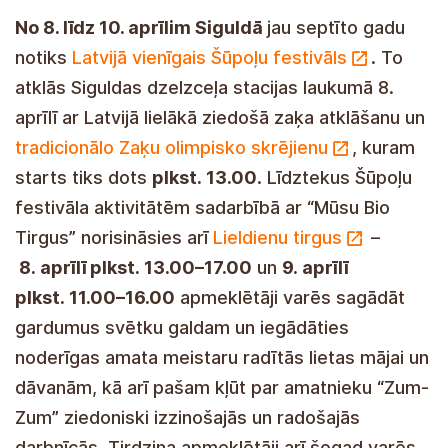
No 8. līdz 10. aprīlim Siguldā
jau septīto gadu
notiks
Latvijā vienīgais Šūpoļu festivāls
. To
atklās Siguldas dzelzceļa stacijas laukumā 8.
aprīlī ar Latvijā lielākā ziedošā zaķa atklāšanu un
tradicionālo Zaķu olimpisko skrējienu
, kuram
starts tiks dots
plkst. 13.00
. Līdztekus Šūpoļu
festivāla aktivitātēm sadarbībā ar “Mūsu Bio
Tirgus” norisināsies arī
Lieldienu tirgus
–
8. aprīlī plkst. 13.00–17.00
un
9. aprīlī
plkst. 11.00–16.00
apmeklētāji varēs sagādāt
gardumus svētku galdam un iegādāties
noderīgas amata meistaru radītās lietas mājai un
dāvanām, kā arī pašam kļūt par amatnieku “Zum-
Zum” ziedoniski izzinošajās un radošajās
darbnīcās. Tirdziņa apmeklētāji arī šogad varēs