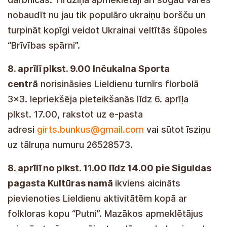
nobaudīt nu jau tik populāro ukraiņu boršču un
turpināt kopīgi veidot Ukrainai veltītās šūpoles
“Brīvības spārni”.
8. aprīlī plkst. 9.00 Inčukalna Sporta
centrā
norisināsies Lieldienu turnīrs florbolā
3×3. Iepriekšēja pieteikšanās līdz 6. aprīļa
plkst. 17.00, rakstot uz e-pasta
adresi
girts.bunkus@gmail.com
vai sūtot īsziņu
uz tālruņa numuru 26528573.
8. aprīlī no plkst. 11.00 līdz 14.00 pie Siguldas
pagasta Kultūras namā
ikviens aicināts
pievienoties Lieldienu aktivitātēm kopā ar
folkloras kopu “Putni”. Mazākos apmeklētājus