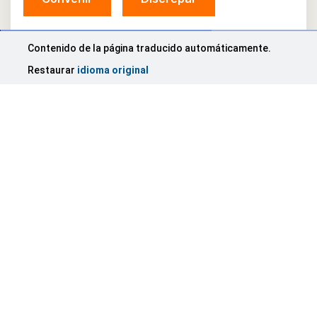
Contenido de la página traducido automáticamente.
Restaurar
idioma original
© Municipio de Sigulda, 2026.
Desarrollado por
COSMODROME