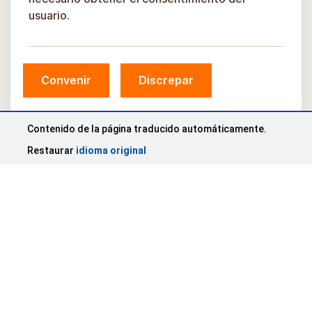
usuario.
Convenir
Discrepar
Contenido de la página traducido automáticamente.
Restaurar
idioma original
© Municipio de Sigulda, 2026.
Desarrollado por
COSMODROME