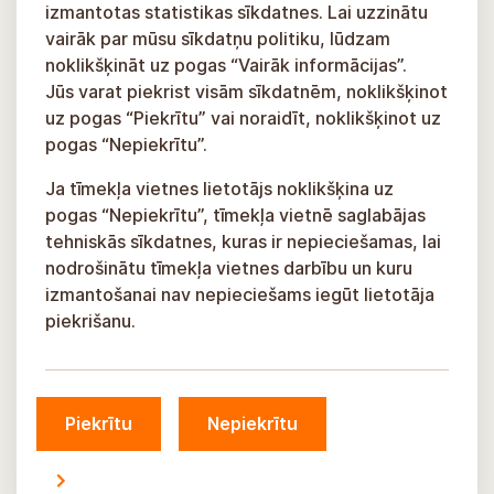
izmantotas statistikas sīkdatnes. Lai uzzinātu
vairāk par mūsu sīkdatņu politiku, lūdzam
noklikšķināt uz pogas “Vairāk informācijas”.
Jūs varat piekrist visām sīkdatnēm, noklikšķinot
uz pogas “Piekrītu” vai noraidīt, noklikšķinot uz
pogas “Nepiekrītu”.
Ja tīmekļa vietnes lietotājs noklikšķina uz
pogas “Nepiekrītu”, tīmekļa vietnē saglabājas
tehniskās sīkdatnes, kuras ir nepieciešamas, lai
nodrošinātu tīmekļa vietnes darbību un kuru
izmantošanai nav nepieciešams iegūt lietotāja
piekrišanu.
Piekrītu
Nepiekrītu
© Siguldas novada pašvaldība, 2026.