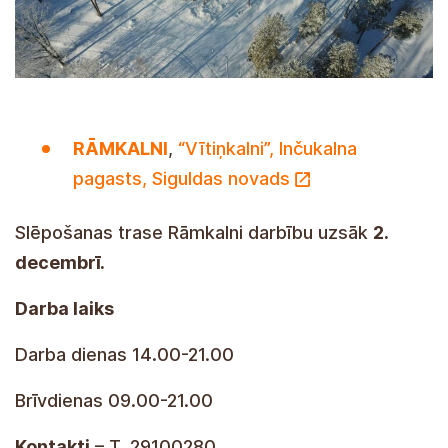
RĀMKALNI
,
“Vītiņkalni”, Inčukalna
pagasts, Siguldas novads
Slēpošanas trase Rāmkalni darbību uzsāk
2.
decembrī.
Darba laiks
Darba dienas 14.00-21.00
Brīvdienas 09.00-21.00
Kontakti
– T. 29100280