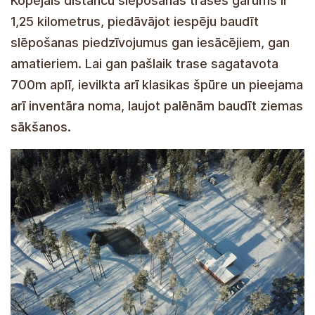
Kopējais distanču slēpošanas trases garums ir
1,25 kilometrus, piedāvājot iespēju baudīt
slēpošanas piedzīvojumus gan iesācējiem, gan
amatieriem. Lai gan pašlaik trase sagatavota
700m aplī, ievilkta arī klasikas špūre un pieejama
arī inventāra noma, laujot palēnām baudīt ziemas
sākšanos.