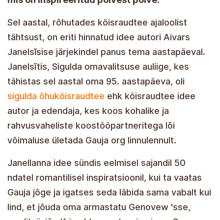
Sel aastal, rõhutades köisraudtee ajaloolist
tähtsust, on eriti hinnatud idee autori Aivars
Janelsīsise järjekindel panus tema aastapäeval.
Janelsītis, Sigulda omavalitsuse auliige, kes
tähistas sel aastal oma 95. aastapäeva, oli
sigulda õhuköisraudtee
ehk köisraudtee idee
autor ja edendaja, kes koos kohalike ja
rahvusvaheliste koostööpartneritega lõi
võimaluse ületada Gauja org linnulennult.
Janellanna idee sündis eelmisel sajandil 50
ndatel romantilisel inspiratsioonil, kui ta vaatas
Gauja jõge ja igatses seda läbida sama vabalt kui
lind, et jõuda oma armastatu Genovew 'sse,