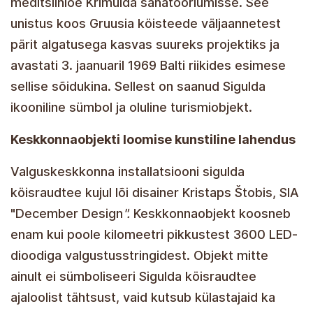
meditsiiniõe Krimulda sanatooriumisse. See
unistus koos Gruusia köisteede väljaannetest
pärit algatusega kasvas suureks projektiks ja
avastati 3. jaanuaril 1969 Balti riikides esimese
sellise sõidukina. Sellest on saanud Sigulda
ikooniline sümbol ja oluline turismiobjekt.
Keskkonnaobjekti loomise kunstiline lahendus
Valguskeskkonna installatsiooni sigulda
köisraudtee kujul lõi disainer Kristaps Štobis, SIA
"December Design
".
Keskkonnaobjekt koosneb
enam kui poole kilomeetri pikkustest 3600 LED-
dioodiga valgustusstringidest. Objekt mitte
ainult ei sümboliseeri Sigulda köisraudtee
ajaloolist tähtsust, vaid kutsub külastajaid ka