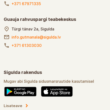
+371 67971335
Guauja rahvuspargi teabekeskus
Türgi tänav 2a, Sigulda
info.gutmanala@sigulda.lv
+371 61303030
Sigulda rakendus
Mugav abi Sigulda sidusmarsruutide kasutamisel
Lisateave