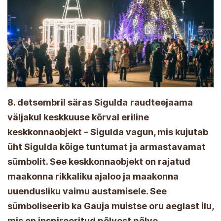
8. detsembril säras Sigulda
raudteejaama
väljakul keskkuuse kõrval eriline
keskkonnaobjekt – Sigulda vagun, mis kujutab
üht Sigulda kõige tuntumat ja armastavamat
sümbolit. See keskkonnaobjekt on rajatud
maakonna rikkaliku ajaloo ja maakonna
uuendusliku vaimu austamisele. See
sümboliseerib ka Gauja muistse oru aeglast ilu,
mis on inspireeritud põlvest põlve.