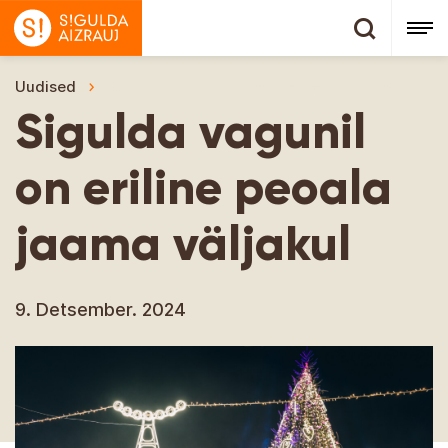
Uudised
Sigulda vagunil on eriline peoala jaama väljaku
Sigulda vagunil
on eriline peoala
jaama väljakul
9. Detsember. 2024