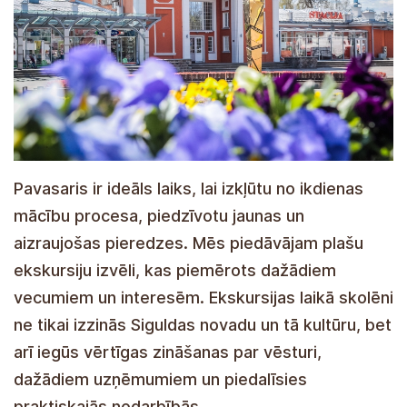
Pavasaris ir ideāls laiks, lai izkļūtu no ikdienas
mācību procesa, piedzīvotu jaunas un
aizraujošas pieredzes. Mēs piedāvājam plašu
ekskursiju izvēli, kas piemērots dažādiem
vecumiem un interesēm. Ekskursijas laikā skolēni
ne tikai izzinās Siguldas novadu un tā kultūru, bet
arī iegūs vērtīgas zināšanas par vēsturi,
dažādiem uzņēmumiem un piedalīsies
praktiskajās nodarbībās.