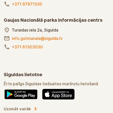
+371 67971335
Gaujas Nacionālā parka informācijas centrs
Turaidas iela 2a, Sigulda
info.gutmanala@sigulda.lv
+371 61303030
Siguldas lietotne
Ērts palīgs Siguldas tiešsaites maršrutu lietošanā
Uzzināt vairāk