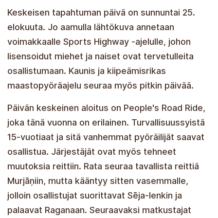
Keskeisen tapahtuman päivä on sunnuntai 25.
elokuuta. Jo aamulla lähtökuva annetaan
voimakkaalle Sports Highway -ajelulle, johon
lisensoidut miehet ja naiset ovat tervetulleita
osallistumaan. Kaunis ja kiipeämisrikas
maastopyöräajelu seuraa myös pitkin päivää.
Päivän keskeinen aloitus on People's Road Ride,
joka tänä vuonna on erilainen. Turvallisuussyistä
15-vuotiaat ja sitä vanhemmat pyöräilijät saavat
osallistua. Järjestäjät ovat myös tehneet
muutoksia reittiin. Rata seuraa tavallista reittiä
Murjāņiin, mutta kääntyy sitten vasemmalle,
jolloin osallistujat suorittavat Sēja-lenkin ja
palaavat Raganaan. Seuraavaksi matkustajat