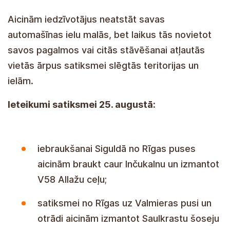
Aicinām iedzīvotājus neatstāt savas
automašīnas ielu malās, bet laikus tās novietot
savos pagalmos vai citās stāvēšanai atļautās
vietās ārpus satiksmei slēgtās teritorijas un
ielām.
Ieteikumi satiksmei 25. augustā:
iebraukšanai Siguldā no Rīgas puses
aicinām braukt caur Inčukalnu un izmantot
V58 Allažu ceļu;
satiksmei no Rīgas uz Valmieras pusi un
otrādi aicinām izmantot Saulkrastu šoseju