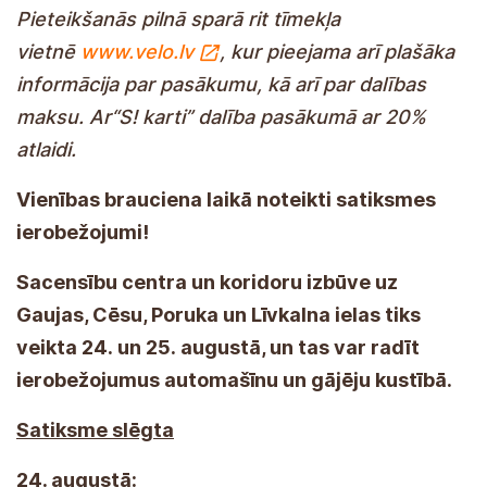
Pieteikšanās pilnā sparā rit tīmekļa
vietnē
www.velo.lv
, kur pieejama arī plašāka
informācija par pasākumu, kā arī par dalības
maksu. Ar“S! karti” dalība pasākumā ar 20%
atlaidi.
Vienības brauciena laikā noteikti satiksmes
ierobežojumi!
Sacensību centra un koridoru izbūve uz
Gaujas, Cēsu, Poruka un Līvkalna ielas tiks
veikta 24. un 25. augustā, un tas var radīt
ierobežojumus automašīnu un gājēju kustībā.
Satiksme slēgta
24. augustā: