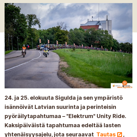
24. ja 25. elokuuta Sigulda ja sen ympäristö
isännöivät Latvian suurinta ja perinteisin
pyöräilytapahtumaa – "Elektrum" Unity Ride.
Kaksipäiväistä tapahtumaa edeltää lasten
yhtenäisyysajelu, jota seuraavat
Tautas
,