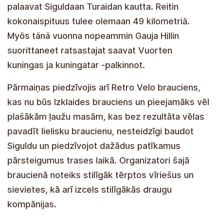
palaavat Siguldaan Turaidan kautta. Reitin
kokonaispituus tulee olemaan 49 kilometriä.
Myös tänä vuonna nopeammin Gauja Hillin
suorittaneet ratsastajat saavat Vuorten
kuningas ja kuningatar -palkinnot.
Pārmaiņas piedzīvojis arī Retro Velo brauciens,
kas nu būs Izklaides brauciens un pieejamāks vēl
plašākām ļaužu masām, kas bez rezultāta vēlas
pavadīt lielisku braucienu, nesteidzīgi baudot
Siguldu un piedzīvojot dažādus patīkamus
pārsteigumus trases laikā. Organizatori šajā
braucienā noteiks stilīgāk tērptos vīriešus un
sievietes, kā arī izcels stilīgākās draugu
kompānijas.