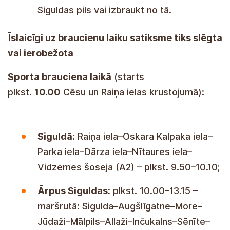
Siguldas pils vai izbraukt no tā.
Īslaicīgi uz braucienu laiku satiksme tiks slēgta
vai ierobežota
Sporta brauciena laikā
(starts
plkst.
10.00
Cēsu un Raiņa ielas krustojumā):
Siguldā:
Raiņa iela–Oskara Kalpaka iela–
Parka iela–Dārza iela–Nītaures iela–
Vidzemes šoseja (A2) – plkst. 9.50–10.10;
Ārpus Siguldas:
plkst. 10.00–13.15 –
maršrutā: Sigulda–Augšlīgatne–More–
Jūdaži–Mālpils–Allaži–Inčukalns–Sēnīte–