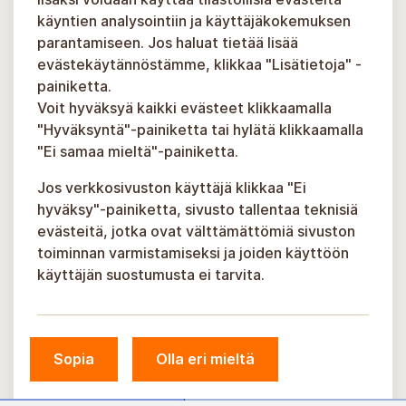
käyntien analysointiin ja käyttäjäkokemuksen
parantamiseen. Jos haluat tietää lisää
evästekäytännöstämme, klikkaa "Lisätietoja" -
painiketta.
Voit hyväksyä kaikki evästeet klikkaamalla
"Hyväksyntä"-painiketta tai hylätä klikkaamalla
"Ei samaa mieltä"-painiketta.
Jos verkkosivuston käyttäjä klikkaa "Ei
hyväksy"-painiketta, sivusto tallentaa teknisiä
evästeitä, jotka ovat välttämättömiä sivuston
toiminnan varmistamiseksi ja joiden käyttöön
käyttäjän suostumusta ei tarvita.
Sopia
Olla eri mieltä
© Siguldan kunta, 2026.