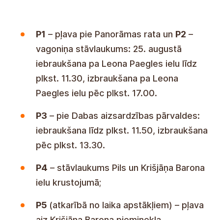
P1
– pļava pie Panorāmas rata un
P2
–
vagoniņa stāvlaukums: 25. augustā
iebraukšana pa Leona Paegles ielu līdz
plkst. 11.30, izbraukšana pa Leona
Paegles ielu pēc plkst. 17.00.
P3
– pie Dabas aizsardzības pārvaldes:
iebraukšana līdz plkst. 11.50, izbraukšana
pēc plkst. 13.30.
P4
– stāvlaukums Pils un Krišjāņa Barona
ielu krustojumā;
P5
(atkarībā no laika apstākļiem) – pļava
aiz Krišjāņa Barona pieminekļa