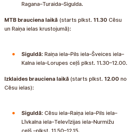
Ragana–Turaida–Sigulda.
MTB brauciena laikā
(starts plkst.
11.30
Cēsu
un Raiņa ielas krustojumā):
Siguldā:
Raiņa iela–Pils iela–Šveices iela–
Kalna iela–Lorupes ceļš plkst. 11.30–12.00.
Izklaides brauciena laikā
(starts plkst.
12.00
no
Cēsu ielas):
Siguldā:
Cēsu iela–Raiņa iela–Pils iela–
Līvkalna iela–Televīzijas iela–Nurmižu
ceļš –plkst. 11.50–12.15.