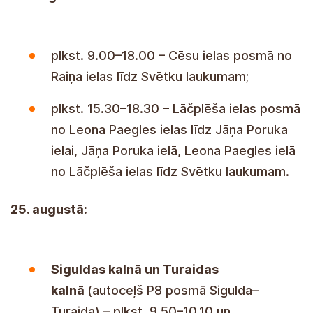
plkst. 9.00–18.00 – Cēsu ielas posmā no
Raiņa ielas līdz Svētku laukumam;
plkst. 15.30–18.30 – Lāčplēša ielas posmā
no Leona Paegles ielas līdz Jāņa Poruka
ielai, Jāņa Poruka ielā, Leona Paegles ielā
no Lāčplēša ielas līdz Svētku laukumam.
25. augustā:
Siguldas kalnā un Turaidas
kalnā
(autoceļš P8 posmā Sigulda–
Turaida) – plkst. 9.50–10.10 un