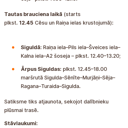
Tautas brauciena laikā
(starts
plkst.
12.45
Cēsu un Raiņa ielas krustojumā):
Siguldā:
Raiņa iela–Pils iela–Šveices iela–
Kalna iela–A2 šoseja – plkst. 12.40–13.20;
Ārpus Siguldas:
plkst. 12.45–18.00
maršrutā Sigulda–Sēnīte–Murjāņi–Sēja–
Ragana–Turaida–Sigulda.
Satiksme tiks atjaunota, sekojot dalībnieku
plūsmai trasē.
Stāvlaukumi: