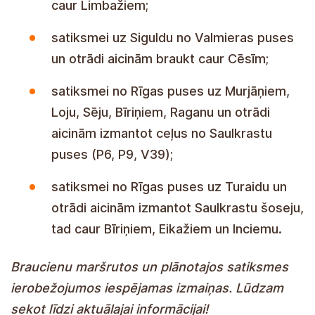
caur Limbažiem;
satiksmei uz Siguldu no Valmieras puses
un otrādi aicinām braukt caur Cēsīm;
satiksmei no Rīgas puses uz Murjāņiem,
Loju, Sēju, Bīriņiem, Raganu un otrādi
aicinām izmantot ceļus no Saulkrastu
puses (P6, P9, V39);
satiksmei no Rīgas puses uz Turaidu un
otrādi aicinām izmantot Saulkrastu šoseju,
tad caur Bīriņiem, Eikažiem un Inciemu.
Braucienu maršrutos un plānotajos satiksmes
ierobežojumos iespējamas izmaiņas. Lūdzam
sekot līdzi aktuālajai informācijai!