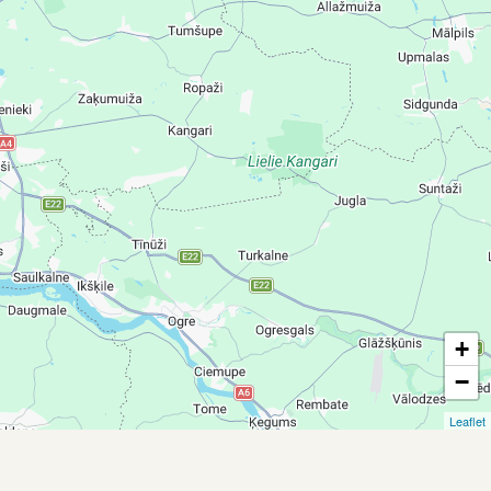
+
−
Leaflet