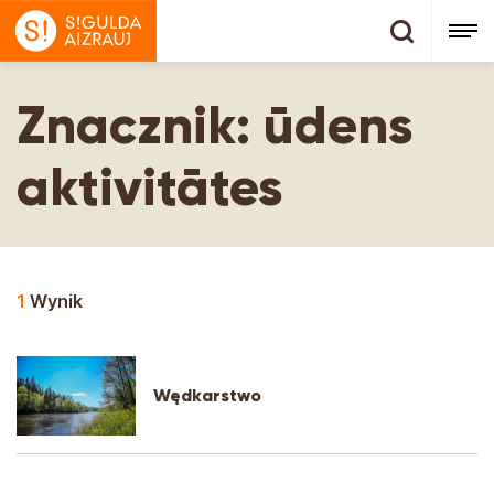
Znacznik:
ūdens
aktivitātes
1
Wynik
Wędkarstwo