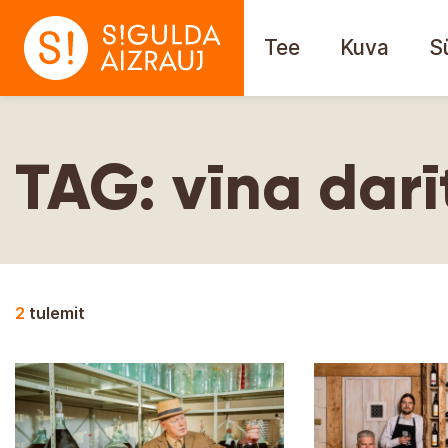
Tee
Kuva
S
TAG:
vīna dar
2
tulemit