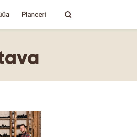
üüa
Planeeri
ītava