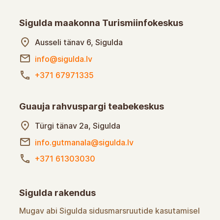
Sigulda maakonna Turismiinfokeskus
Ausseli tänav 6, Sigulda
info@sigulda.lv
+371 67971335
Guauja rahvuspargi teabekeskus
Türgi tänav 2a, Sigulda
info.gutmanala@sigulda.lv
+371 61303030
Sigulda rakendus
Mugav abi Sigulda sidusmarsruutide kasutamisel