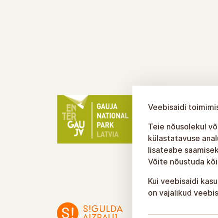
Veebisaidi toimimi
Teie nõusolekul või
külastatavuse anal
lisateabe saamisek
Võite nõustuda kõi
Kui veebisaidi kasu
on vajalikud veebis