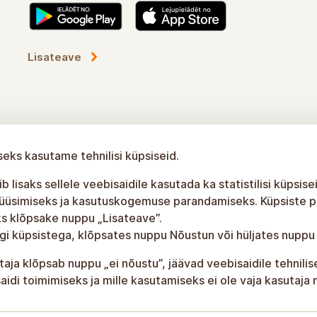
Lisateave
seks kasutame tehnilisi küpsiseid.
b lisaks sellele veebisaidile kasutada ka statistilisi küpsise
üüsimiseks ja kasutuskogemuse parandamiseks. Küpsiste po
s klõpsake nuppu „Lisateave”.
gi küpsistega, klõpsates nuppu Nõustun või hüljates nuppu
taja klõpsab nuppu „ei nõustu”, jäävad veebisaidile tehnili
aidi toimimiseks ja mille kasutamiseks ei ole vaja kasutaja