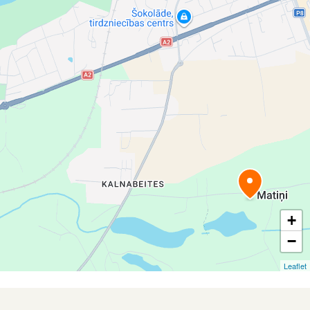
+
−
Leaflet