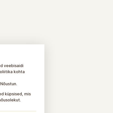
id veebisaidi
liitika kohta
 Nõustun.
sed küpsised, mis
 nõusolekut.