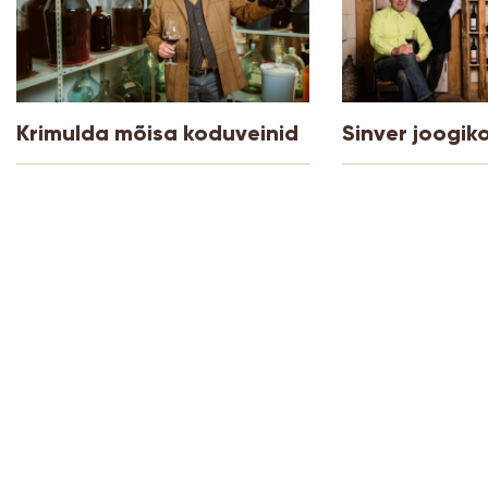
Krimulda mõisa koduveinid
Sinver joogik