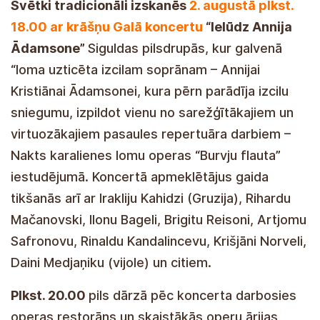
Svētki tradicionāli izskanēs
2. augustā plkst.
18.00 ar krāšņu Galā koncertu
“Ielūdz Annija
Ādamsone”
Siguldas pilsdrupās, kur galvenā
“loma uzticēta izcilam soprānam – Annijai
Kristiānai Ādamsonei, kura pērn parādīja izcilu
sniegumu, izpildot vienu no sarežģītākajiem un
virtuozākajiem pasaules repertuāra darbiem –
Nakts karalienes lomu operas “Burvju flauta”
iestudējumā. Koncertā apmeklētājus gaida
tikšanās arī ar Irakliju Kahidzi (Gruzija), Rihardu
Mačanovski, Ilonu Bageli, Brigitu Reisoni, Artjomu
Safronovu, Rinaldu Kandalincevu, Krišjāni Norveli,
Daini Medjaņiku (vijole) un citiem.
Plkst. 20.00
pils dārzā pēc koncerta darbosies
operas restorāns un skaistākās operu ārijas