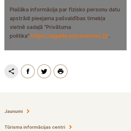
Plašāka informācija par fizisko personu datu
apstrādi pieejama pašvaldības timekļa
vietnē sadaļā “Privātuma
politika”
https://sigulda.lv/privatums/
.
Jaunumi
Tūrisma informācijas centri