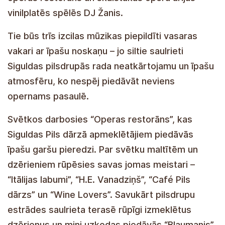
vinilplatēs spēlēs DJ Žanis.
Tie būs trīs izcilas mūzikas piepildīti vasaras
vakari ar īpašu noskaņu – jo siltie saulrieti
Siguldas pilsdrupās rada neatkārtojamu un īpašu
atmosfēru, ko nespēj piedāvāt neviens
opernams pasaulē.
Svētkos darbosies “Operas restorāns”, kas
Siguldas Pils dārzā apmeklētājiem piedāvās
īpašu garšu pieredzi. Par svētku maltītēm un
dzērieniem rūpēsies savas jomas meistari –
“Itālijas labumi”, “H.E. Vanadziņš”, “Café Pils
dārzs” un “Wine Lovers”. Savukārt pilsdrupu
estrādes saulrieta terasē rūpīgi izmeklētus
dzērienus un mini uzkodas piedāvās “Blaumanis”.