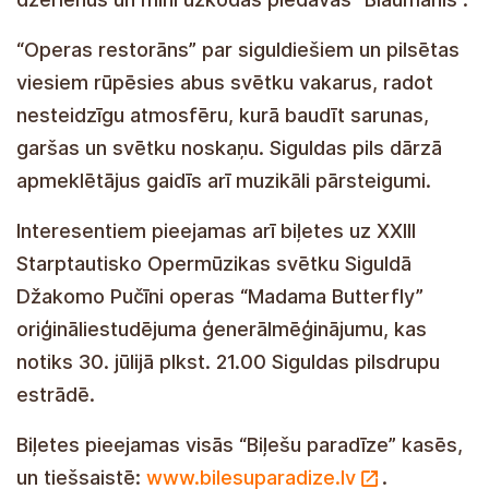
“Operas restorāns” par siguldiešiem un pilsētas
viesiem rūpēsies abus svētku vakarus, radot
nesteidzīgu atmosfēru, kurā baudīt sarunas,
garšas un svētku noskaņu. Siguldas pils dārzā
apmeklētājus gaidīs arī muzikāli pārsteigumi.
Interesentiem pieejamas arī biļetes uz XXIII
Starptautisko Opermūzikas svētku Siguldā
Džakomo Pučīni operas “Madama Butterfly”
oriģināliestudējuma ģenerālmēģinājumu, kas
notiks 30. jūlijā plkst. 21.00 Siguldas pilsdrupu
estrādē.
Biļetes pieejamas visās “Biļešu paradīze” kasēs,
un tiešsaistē:
www.bilesuparadize.lv
.