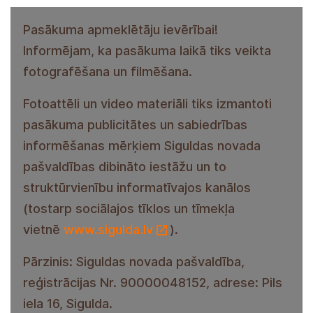
Pasākuma apmeklētāju ievērībai!
Informējam, ka pasākuma laikā tiks veikta
fotografēšana un filmēšana.
Fotoattēli un video materiāli tiks izmantoti
pasākuma publicitātes un sabiedrības
informēšanas mērķiem Siguldas novada
pašvaldības dibināto iestāžu un to
struktūrvienību informatīvajos kanālos
(tostarp sociālajos tīklos un tīmekļa
vietnē
www.sigulda.lv
).
Pārzinis: Siguldas novada pašvaldība,
reģistrācijas Nr. 90000048152, adrese: Pils
iela 16, Sigulda.