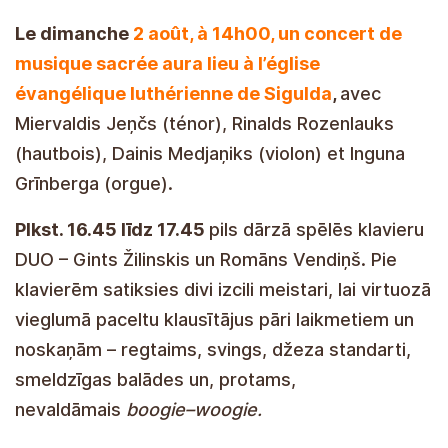
Le dimanche
2 août, à 14h00, un concert de
musique sacrée aura lieu à l’église
évangélique luthérienne de Sigulda
,
avec
Miervaldis Jeņčs (ténor), Rinalds Rozenlauks
(hautbois), Dainis Medjaņiks (violon) et Inguna
Grīnberga (orgue).
Plkst. 16.45 līdz 17.45
pils dārzā spēlēs klavieru
DUO – Gints Žilinskis un Romāns Vendiņš. Pie
klavierēm satiksies divi izcili meistari, lai virtuozā
vieglumā paceltu klausītājus pāri laikmetiem un
noskaņām – regtaims, svings, džeza standarti,
smeldzīgas balādes un, protams,
nevaldāmais
boogie–woogie.