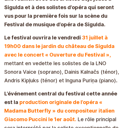
Sigulda et à des solistes d’opéra qui seront
vus pour la première fois sur la scène du
Festival de musique d’opéra de Sigulda.
Le festival ouvrira le vendredi
31 juillet à
19h00 dans le jardin du château de Sigulda
avec le concert « Ouverture du Festival »,
mettant en vedette les solistes de la LNO
Sonora Vaice (soprano), Dainis Kalnačs (ténor),
Andris Kipļuks (ténor) et Inguna Puriņa (piano).
L’événement central du festival cette année
est la
production originale de l’opéra «
Madama Butterfly » du compositeur italien
Giacomo Puccini le 1er août.
Le rôle principal
sera interprété par la soliste exceptionnelle de