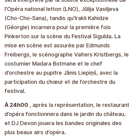
l’Opéra national letton (LNO), Jūlija Vasiljeva
(Cho-Cho-Sana), tandis qu’Irakli Kahidze
(Géorgie) incarnera pour la première fois
Pinkerton sur la scène du Festival Sigulda. La
mise en scène est assurée par Edmunds
Freibergs, le scénographe Valters Kristbergs, le
costumier Madara Botmane et le chef
d’orchestre au pupitre Jānis Liepiņš, avec la
participation du chœur et de l’orchestre du
festival.
À 24h00
, après la représentation, le restaurant
d’opéra fonctionnera dans le jardin du château,
et DJ Devon jouera les bandes originales des
plus beaux airs d’opéra.