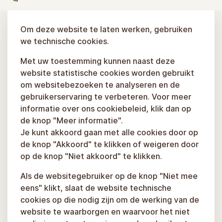
info.gutmanala@sigulda.lv
+371 61303030
Om deze website te laten werken, gebruiken
we technische cookies.
Met uw toestemming kunnen naast deze
website statistische cookies worden gebruikt
Sigulda-app
om websitebezoeken te analyseren en de
gebruikerservaring te verbeteren. Voor meer
Handige assistent bij het gebruik van Sigulda online
informatie over ons cookiebeleid, klik dan op
routes
de knop "Meer informatie".
Je kunt akkoord gaan met alle cookies door op
de knop "Akkoord" te klikken of weigeren door
op de knop "Niet akkoord" te klikken.
Meer informatie
Als de websitegebruiker op de knop "Niet mee
eens" klikt, slaat de website technische
cookies op die nodig zijn om de werking van de
website te waarborgen en waarvoor het niet