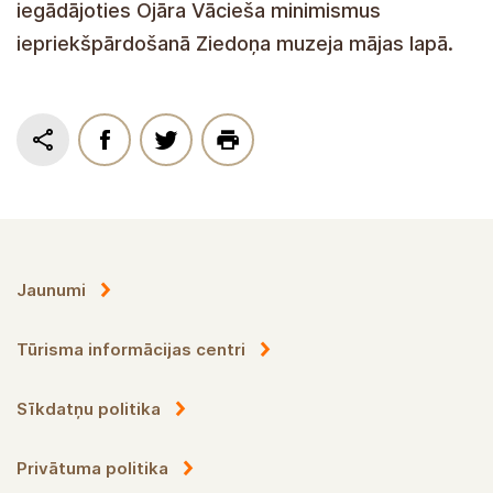
nemen aan de publicatie van het boek door de
minimismen van Ojārs Germanis voor
voorverkoop aan te schaffen op de website van
het Ziedonis Museum.
Nieuws
Toeristische informatiecentra
Cookiebeleid