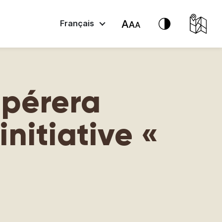
Français
opérera
initiative «