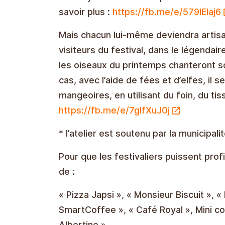
savoir plus :
https://fb.me/e/579lEIaj6
Mais chacun lui-même deviendra artisan,
visiteurs du festival, dans le légendair
les oiseaux du printemps chanteront 
cas, avec l’aide de fées et d’elfes, il
mangeoires, en utilisant du foin, du ti
https://fb.me/e/7glfXuJ0j
* l’atelier est soutenu par la municipali
Pour que les festivaliers puissent profi
de :
« Pizza Japsi », « Monsieur Biscuit », «
SmartCoffee », « Café Royal », Mini c
Albertine ».