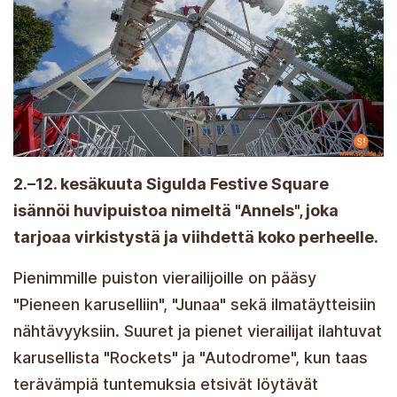
2.–12. kesäkuuta Sigulda Festive Square
isännöi huvipuistoa nimeltä "Annels", joka
tarjoaa virkistystä ja viihdettä koko perheelle.
Pienimmille puiston vierailijoille on pääsy
"Pieneen karuselliin", "Junaa" sekä ilmatäytteisiin
nähtävyyksiin. Suuret ja pienet vierailijat ilahtuvat
karusellista "Rockets" ja "Autodrome", kun taas
terävämpiä tuntemuksia etsivät löytävät