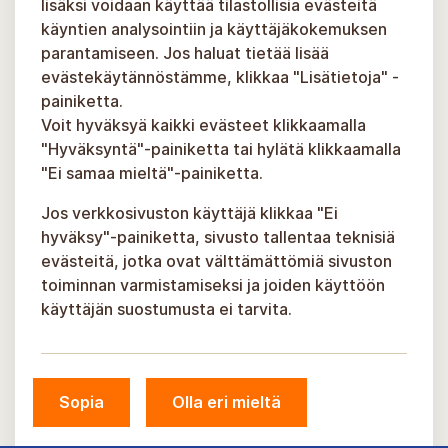
lisäksi voidaan käyttää tilastollisia evästeitä
käyntien analysointiin ja käyttäjäkokemuksen
parantamiseen. Jos haluat tietää lisää
evästekäytännöstämme, klikkaa "Lisätietoja" -
painiketta.
Voit hyväksyä kaikki evästeet klikkaamalla
"Hyväksyntä"-painiketta tai hylätä klikkaamalla
"Ei samaa mieltä"-painiketta.
Jos verkkosivuston käyttäjä klikkaa "Ei
hyväksy"-painiketta, sivusto tallentaa teknisiä
evästeitä, jotka ovat välttämättömiä sivuston
toiminnan varmistamiseksi ja joiden käyttöön
käyttäjän suostumusta ei tarvita.
Sopia
Olla eri mieltä
© Siguldan kunta, 2026.