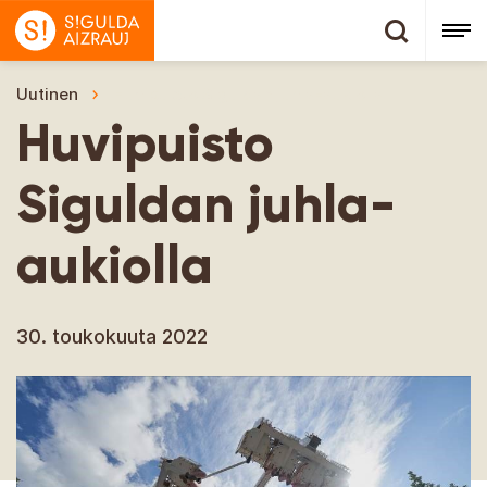
Uutinen
Huvipuisto Siguldan juhla-aukiolla
Huvipuisto
Siguldan juhla-
aukiolla
30. toukokuuta 2022