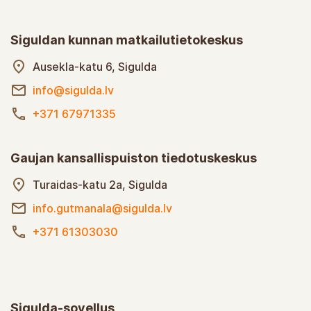
Siguldan kunnan matkailutietokeskus
Ausekla-katu 6, Sigulda
info@sigulda.lv
+371 67971335
Gaujan kansallispuiston tiedotuskeskus
Turaidas-katu 2a, Sigulda
info.gutmanala@sigulda.lv
+371 61303030
Sigulda-sovellus