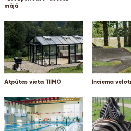
mājā
Atpūtas vieta TIIMO
Inciema velot