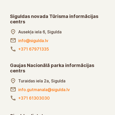
Siguldas novada Tūrisma informācijas
centrs
Ausekļa iela 6, Sigulda
info@sigulda.lv
+371 67971335
Gaujas Nacionālā parka informācijas
centrs
Turaidas iela 2a, Sigulda
info.gutmanala@sigulda.lv
+371 61303030