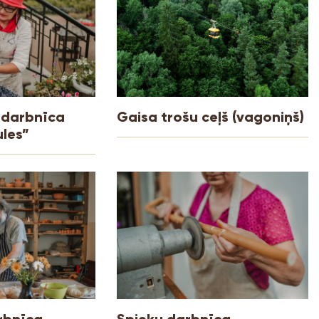
 darbnīca
Gaisa trošu ceļš (vagoniņš)
ules”
rbnīca
Spieķu darbnīca