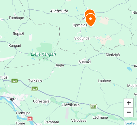
+
−
Leaflet