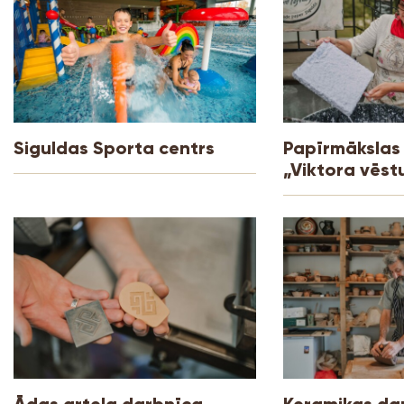
Siguldas Sporta centrs
Papīrmākslas
„Viktora vēst
Ādas arteļa darbnīca
Keramikas da