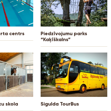
rta centrs
Piedzīvojumu parks
“Kaķīškalns”
ku skola
Sigulda TourBus