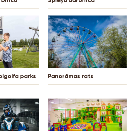
olgolfa parks
Panorāmas rats