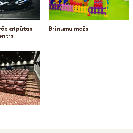
īvās atpūtas
Brīnumu mežs
entrs