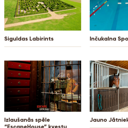
Siguldas Labirints
Inčukalna Spo
Izlaušanās spēle
Jauno Jātnie
“EscapeHouse” kvestu