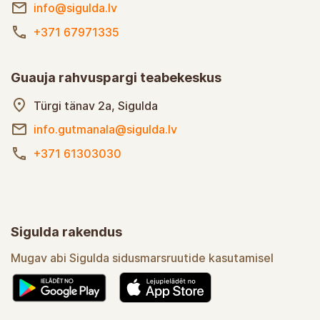
info@sigulda.lv
+371 67971335
Guauja rahvuspargi teabekeskus
Türgi tänav 2a, Sigulda
info.gutmanala@sigulda.lv
+371 61303030
Sigulda rakendus
Mugav abi Sigulda sidusmarsruutide kasutamisel