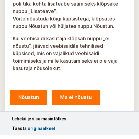
poliitika kohta lisateabe saamiseks klõpsake
nuppu „Lisateave”.
Võite nõustuda kõigi küpsistega, klõpsates
nuppu Nõustun või hüljates nuppu Nõustun.
Kui veebisaidi kasutaja klõpsab nuppu „ei
nõustu”, jäävad veebisaidile tehnilised
küpsised, mis on vajalikud veebisaidi
toimimiseks ja mille kasutamiseks ei ole vaja
kasutaja nõusolekut.
© Sigulda omavalitsus, 2026.
Nõustun
Ma ei nõustu
Välja töötanud
KOSMODROOM
Lehekülje sisu masintõlkes.
Taasta
originaalkeel