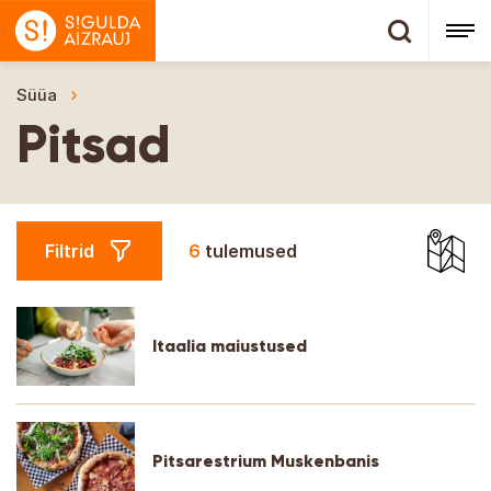
Süüa
Pitsad
Pitsad
Filtrid
6
tulemused
Itaalia maiustused
Pitsarestrium Muskenbanis