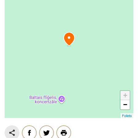
+
−
Folleto