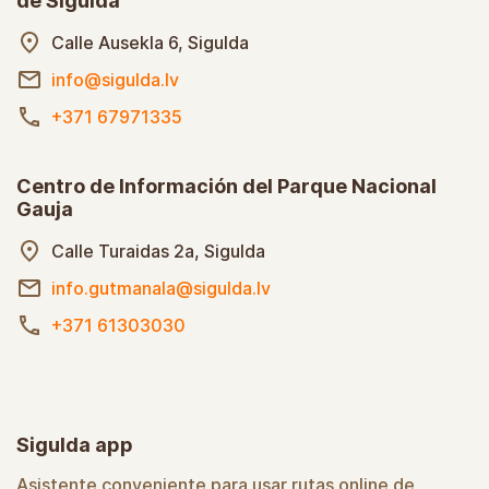
de Sigulda
Calle Ausekla 6, Sigulda
info@sigulda.lv
+371 67971335
Centro de Información del Parque Nacional
Gauja
Calle Turaidas 2a, Sigulda
info.gutmanala@sigulda.lv
+371 61303030
Sigulda app
Asistente conveniente para usar rutas online de