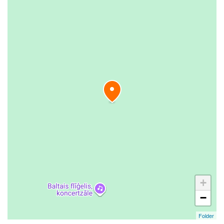
+
−
Folder