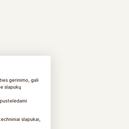
ies gerinimo, gali
ie slapukų
 spustelėdami
echniniai slapukai,
.