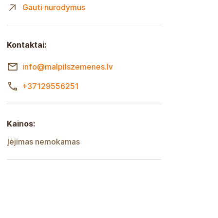
Gauti nurodymus
Kontaktai:
info@malpilszemenes.lv
+37129556251
Kainos:
Įėjimas nemokamas