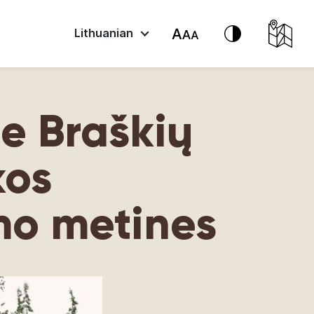
Lithuanian
e Braškių
kos
mo metines