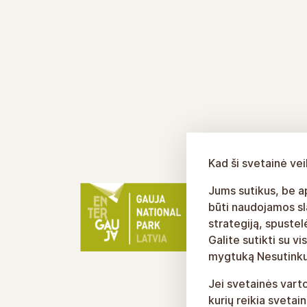
Kad ši svetainė ve
Jums sutikus, be ap
būti naudojamos sl
strategiją, spuste
Galite sutikti su 
mygtuką Nesutinku
Jei svetainės vart
kurių reikia svetai