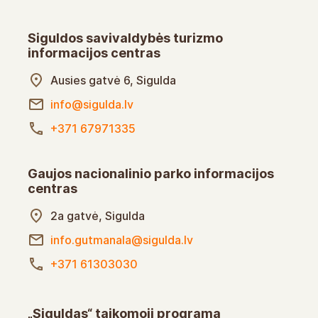
Siguldos savivaldybės turizmo
informacijos centras
Ausies gatvė 6, Sigulda
info@sigulda.lv
+371 67971335
Gaujos nacionalinio parko informacijos
centras
2a gatvė, Sigulda
info.gutmanala@sigulda.lv
+371 61303030
„Siguldas“ taikomoji programa