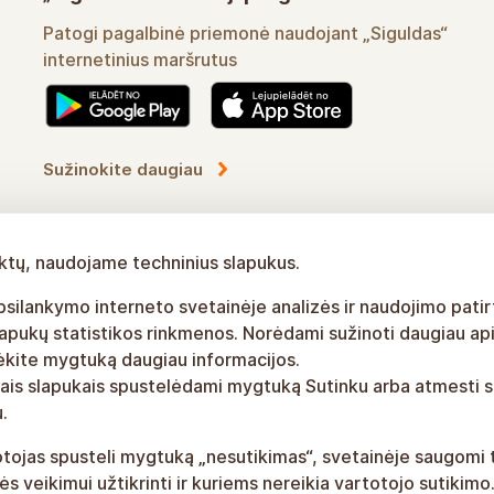
Patogi pagalbinė priemonė naudojant „Siguldas“
internetinius maršrutus
Sužinokite daugiau
iktų, naudojame techninius slapukus.
silankymo interneto svetainėje analizės ir naudojimo patirt
apukų statistikos rinkmenos. Norėdami sužinoti daugiau ap
lėkite mygtuką daugiau informacijos.
visais slapukais spustelėdami mygtuką Sutinku arba atmesti
.
otojas spusteli mygtuką „nesutikimas“, svetainėje saugomi t
nės veikimui užtikrinti ir kuriems nereikia vartotojo sutikimo