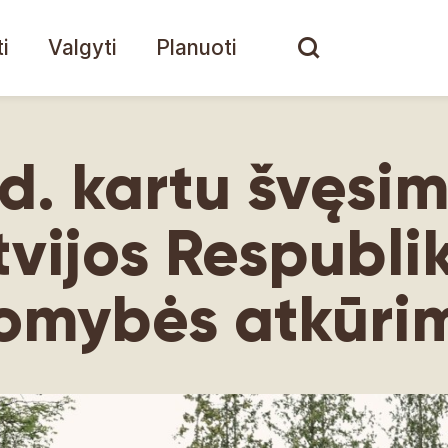
i
Valgyti
Planuoti
d. kartu švęsim
tvijos Respubli
omybės atkūri