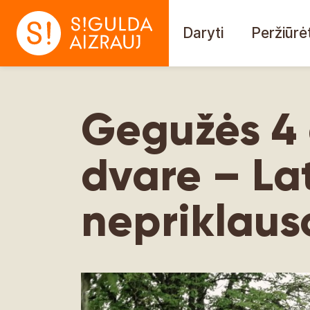
Daryti
Peržiūrėt
Gegužės 4 
dvare – La
nepriklaus