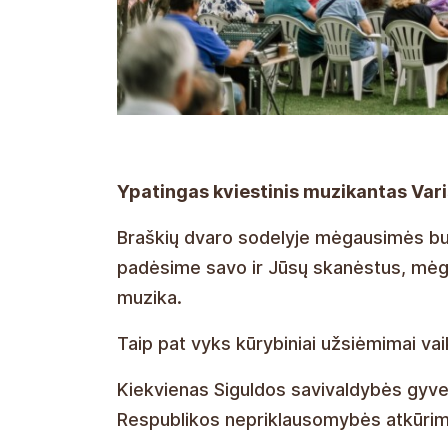
Ypatingas kviestinis muzikantas Vari
Braškių dvaro sodelyje mėgausimės buvi
padėsime savo ir Jūsų skanėstus, mėga
muzika.
Taip pat vyks kūrybiniai užsiėmimai va
Kiekvienas Siguldos savivaldybės gyven
Respublikos nepriklausomybės atkūrim