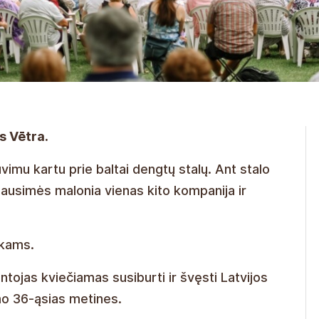
s Vētra.
mu kartu prie baltai dengtų stalų. Ant stalo
usimės malonia vienas kito kompanija ir
ikams.
tojas kviečiamas susiburti ir švęsti Latvijos
o 36-ąsias metines.