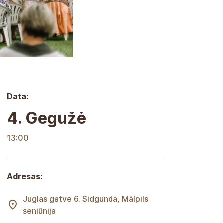
Data:
4. Gegužė
13:00
Adresas:
Juglas gatvė 6. Sidgunda, Mālpils
seniūnija